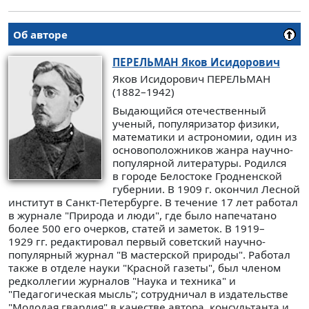
Об авторе
ПЕРЕЛЬМАН
Яков Исидорович
Яков Исидорович ПЕРЕЛЬМАН
(1882–1942)
Выдающийся отечественный
ученый, популяризатор физики,
математики и астрономии, один из
основоположников жанра научно-
популярной литературы. Родился
в городе Белостоке Гродненской
губернии. В 1909 г. окончил Лесной
институт в Санкт-Петербурге. В течение 17 лет работал
в журнале "Природа и люди", где было напечатано
более 500 его очерков, статей и заметок. В 1919–
1929 гг. редактировал первый советский научно-
популярный журнал "В мастерской природы". Работал
также в отделе науки "Красной газеты", был членом
редколлегии журналов "Наука и техника" и
"Педагогическая мысль"; сотрудничал в издательстве
"Молодая гвардия" в качестве автора, консультанта и