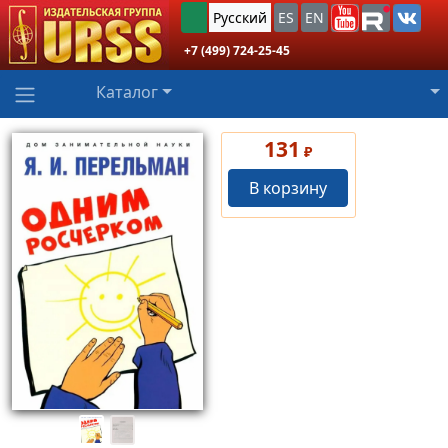
Русский
ES
EN
+7 (499) 724-25-45
Каталог
131
₽
В корзину