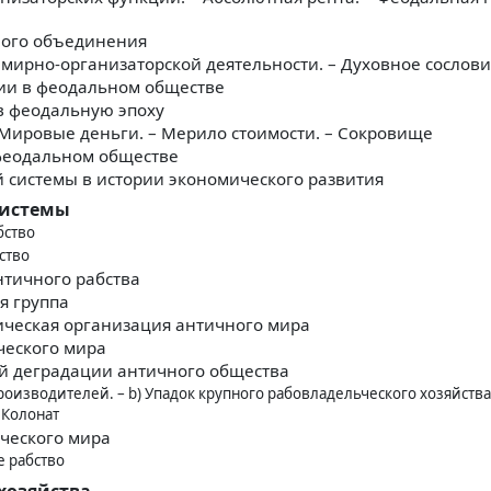
ного объединения
ирно-организаторской деятельности. – Духовное сослов
ии в феодальном обществе
в феодальную эпоху
 Мировые деньги. – Мерило стоимости. – Сокровище
феодальном обществе
 системы в истории экономического развития
системы
бство
ство
тичного рабства
я группа
ческая организация античного мира
ческого мира
й деградации античного общества
роизводителей. – b) Упадок крупного рабовладельческого хозяйства
) Колонат
ического мира
 рабство