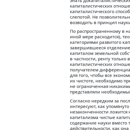
знать докапиталистических
капиталистических отноше
капиталистического спосо
слепотой. Не позволитель
возводить в принцип наук
По распространенному в на
иной мере расходится), те
категориями развитого ка
завершившееся отделение 
капиталом земельной собс
в частности, ренту только
капиталистических отноше
получателем дифференциал
для того, чтобы все эконо
их чистоте, необходимо пр
не ограниченная никакими
представляли необходимый
Согласно нередким за пос
интересуют, как упомянуто
незаконченности ложится 
капитализма чистые капит
содержание науки вместо 
действительности, как она