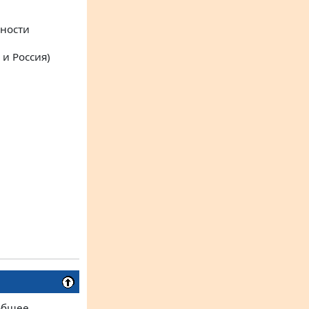
нности
и Россия)
 общее