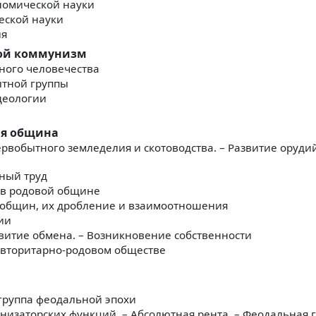
номической науки
еской науки
ия
ой коммунизм
ного человечества
ытной группы
деологии
ая община
вобытного земледелия и скотоводства. – Развитие орудий.
ный труд
 в родовой общине
общин, их дробление и взаимоотношения
ии
витие обмена. – Возникновение собственности
авторитарно-родовом обществе
группа феодальной эпохи
низаторских функций. – Абсолютная рента. – Феодальная 