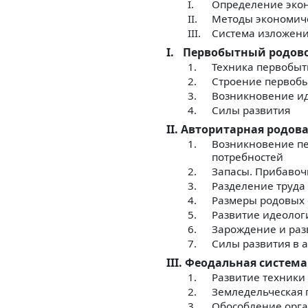
I.
Определение эко
II.
Методы экономич
III.
Система изложен
I.
Первобытный родов
1.
Техника первобыт
2.
Строение первоб
3.
Возникновение и
4.
Силы развития
II. Авторитарная родов
1.
Возникновение пер
потребностей
2.
Запасы. Прибавоч
3.
Разделение труда
4.
Размеры родовых 
5.
Развитие идеолог
6.
Зарождение и раз
7.
Силы развития в 
III. Феодальная система
1.
Развитие техники
2.
Земледельческая 
3.
Обособление орга