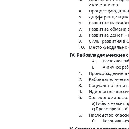
у кочевников
4.
Процесс феодаль
5.
Дифференциация м
6.
Развитие идеолог
7.
Развитие обмена 
8.
Развитие денег. –
9.
Силы развития в 
10.
Место феодальной
IV. Рабовладельческие 
А.
Восточное ра
В.
Античное раб
1.
Происхождение ан
2.
Рабовладельческа
3.
Социально-полити
4.
Идеология класси
5.
Ход экономическо
а) Гибель мелких п
с) Пролетариат. – d
6.
Наследство класс
С.
Колониальное