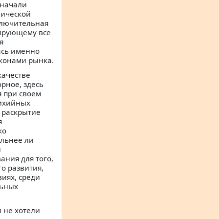
 начали
фической
ключительная
лирующему все
я
ась именно
аконами рынка.
 качестве
орное, здесь
я при своем
тихийных
о раскрытие
я
ко
ильнее ли
й
ания для того,
о развития,
виях, среди
льных
и не хотели