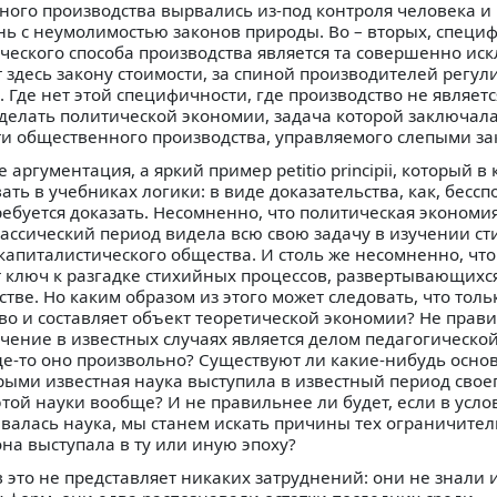
ного производства вырвались из-под контроля человека и
нь с неумолимостью законов природы. Во – вторых, специ
ческого способа производства является та совершенно ис
 здесь закону стоимости, за спиной производителей регу
Где нет этой специфичности, где производство не являетс
 делать политической экономии, задача которой заключал
сти общественного производства, управляемого слепыми з
е аргументация, а яркий пример petitio principii, который в
ть в учебниках логики: в виде доказательства, как, бессп
требуется доказать. Несомненно, что политическая экономи
лассический период видела всю свою задачу в изучении с
капиталистического общества. И столь же несомненно, чт
 ключ к разгадке стихийных процессов, развертывающихс
тве. Но каким образом из этого может следовать, что толь
во и составляет объект теоретической экономии? Не прав
ичение в известных случаях является делом педагогическо
е-то оно произвольно? Существуют ли какие-нибудь основ
рыми известная наука выступила в известный период своег
той науки вообще? И не правильнее ли будет, если в усло
ивалась наука, мы станем искать причины тех ограничите
на выступала в ту или иную эпоху?
 это не представляет никаких затруднений: они не знали 