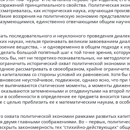
возражений принципиального свойства. Политическая экон
ссматривалась, как историческая наука, изучающая произ
 Такие воззрения на политическую экономию представляли
 разумеющимися, единственно отвечающими общим научн
овать последовательного и неуклонного проведения диале
ских науках, нельзя признавать великим завоеванием диа
роение вещества, – и одновременно в общем подходе к и
елать большой попятный шаг к той точке зрения, котору
лось бы, нет ни теоретико-познавательных, ни методологи
ы ограничить исторический охват политической экономии 
леднюю рассматривать в своеобразном, крайне ограничите
 капитализма со стороны условий их равновесия. Хотя бы 
авновесие неустойчивое, подвижное, однако ясно, что при
е выпячиваются статические моменты, а моменты движения
, оказываются затемненными и отодвинутыми на второй п
и в особенности в определение ее предмета вносится так
 с целью приблизить ее к математическим наукам, в особ
о охвата политической экономии рамками развитых капи
 двумя главными соображениями. Во – первых, политиче
раскрыть закономерность тех "стихийно-действующих" общ