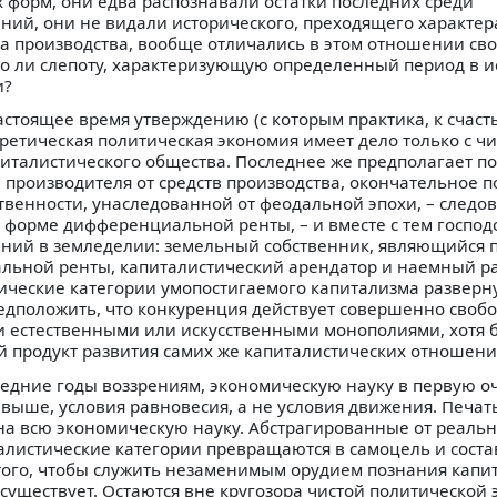
 форм, они едва распознавали остатки последних среди
ний, они не видали исторического, преходящего характер
ба производства, вообще отличались в этом отношении с
но ли слепоту, характеризующую определенный период в и
и?
стоящее время утверждению (с которым практика, к счасть
оретическая политическая экономия имеет дело только с ч
питалистического общества. Последнее же предполагает по
производителя от средств производства, окончательное 
твенности, унаследованной от феодальной эпохи, – следов
 в форме дифференциальной ренты, – и вместе с тем господс
ний в земледелии: земельный собственник, являющийся 
ьной ренты, капиталистический арендатор и наемный ра
мические категории умопостигаемого капитализма разверн
едположить, что конкуренция действует совершенно свобо
 естественными или искусственными монополиями, хотя 
 продукт развития самих же капиталистических отношени
ледние годы воззрениям, экономическую науку в первую о
 выше, условия равновесия, а не условия движения. Печат
на всю экономическую науку. Абстрагированные от реальн
алистические категории превращаются в самоцель и соста
того, чтобы служить незаменимым орудием познания капи
 существует. Остаются вне кругозора чистой политической