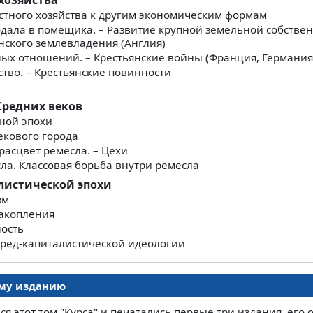
 хозяйства
тного хозяйства к другим экономическим формам
ала в помещика. – Развитие крупной земельной собстве
нского землевладения (Англия)
ных отношений. – Крестьянские войны (Франция, Германия 
тво. – Крестьянские повинности
Средних веков
ной эпохи
екового города
расцвет ремесла. – Цехи
ла. Классовая борьба внутри ремесла
листической эпохи
зм
акопления
ность
ред-капиталистической идеологии
ому изданию
лся этот том "Курса" и печатались первые три издания, его