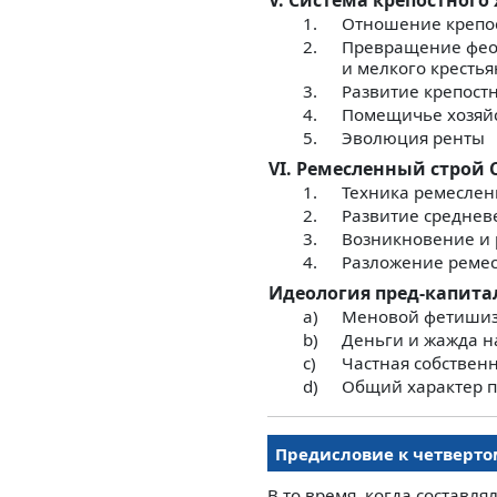
V. Система крепостного
1.
Отношение крепос
2.
Превращение феод
и мелкого крестья
3.
Развитие крепост
4.
Помещичье хозяйс
5.
Эволюция ренты
VI. Ремесленный строй 
1.
Техника ремеслен
2.
Развитие среднев
3.
Возникновение и 
4.
Разложение ремес
Идеология пред-капита
а)
Меновой фетиши
b)
Деньги и жажда н
с)
Частная собствен
d)
Общий характер п
Предисловие к четверт
В то время, когда составля