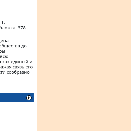
 1:
бложка. 378
щена
общества до
оры
 всю
 как единый и
ажая связь его
сти сообразно