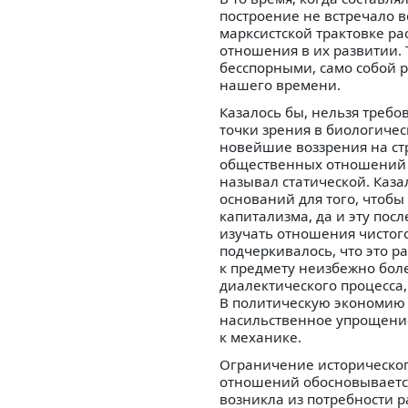
построение не встречало 
марксистской трактовке ра
отношения в их развитии.
бесспорными, само собой
нашего времени.
Казалось бы, нельзя треб
точки зрения в биологиче
новейшие воззрения на ст
общественных отношений д
называл статической. Каза
оснований для того, чтоб
капитализма, да и эту пос
изучать отношения чистого
подчеркивалось, что это р
к предмету неизбежно боле
диалектического процесса
В политическую экономию 
насильственное упрощение
к механике.
Ограничение историческог
отношений обосновывается
возникла из потребности 