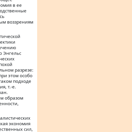
омия в ее
водственные
сь
ым воззрениям
ктической
лектики
зучению
ю Энгельс
ческих
эпохой
льном разрезе:
при этом особо
 таком подходе
, т.-е.
лан.
им образом
енности,
талистических
ская экономия
ественных сил,