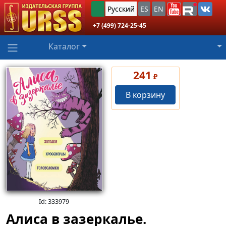
Русский
ES
EN
+7 (499) 724-25-45
Каталог
241
₽
В корзину
Id: 333979
Алиса в зазеркалье.