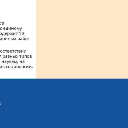
ов
 к единому
содержит 10
ионных работ
соответствии
я разных типов
 наукам, на
е, социологии,
х