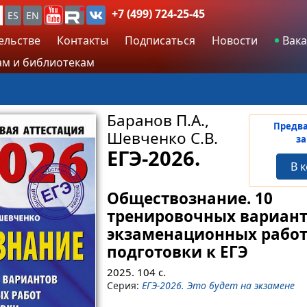
+7 (499) 724-25-45
ES
EN
ельстве
Контакты
Подписаться
Новости
Вака
м и библиотекам
Баранов П.А.,
Предв
Шевченко С.В.
за
ЕГЭ-2026.
В 
Обществознание. 10
тренировочных вариан
экзаменационных работ
подготовки к ЕГЭ
2025.
104
с.
Серия:
ЕГЭ-2026. Это будет на экзамене