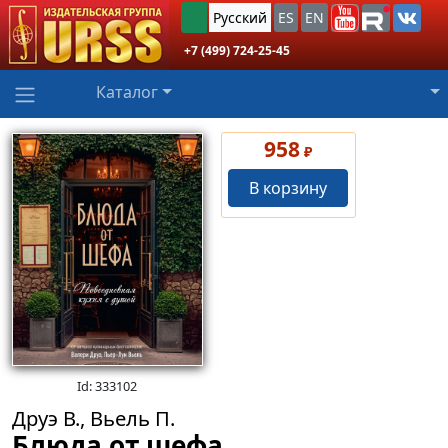
Русский
ES
EN
+7 (499) 724-25-45
Каталог
958
₽
В корзину
Id: 333102
Друэ В., Вьель П.
Блюда от шефа.