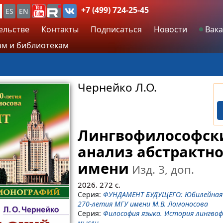
+7 (499) 724-25-45
ES
EN
ельстве
Контакты
Подписаться
Новости
Вака
м и библиотекам
Чернейко Л.О.
Лингвофилософск
анализ абстрактно
имени
Изд. 3, доп.
2026.
272
с.
Серия:
ФУНДАМЕНТ БУДУЩЕГО: Юбилейная 
270-летия МГУ имени М.В. Ломоносова
Серия:
Философия языка. История лингво
мысли