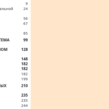
9
тальной
24
56
67
85
ТЕМА
99
НОМ
128
148
182
182
182
199
ВЫХ
210
235
235
244