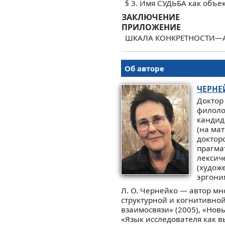
§ 3. Имя СУДЬБА как объе
ЗАКЛЮЧЕНИЕ
ПРИЛОЖЕНИЕ
ШКАЛА КОНКРЕТНОСТИ—
Об авторе
ЧЕРНЕ
Доктор
филоло
кандид
(на ма
доктор
прагма
лексиче
(худож
эргони
Л. О. Чернейко — автор мн
структурной и когнитивной
взаимосвязи» (2005), «Нов
«Язык исследователя как в