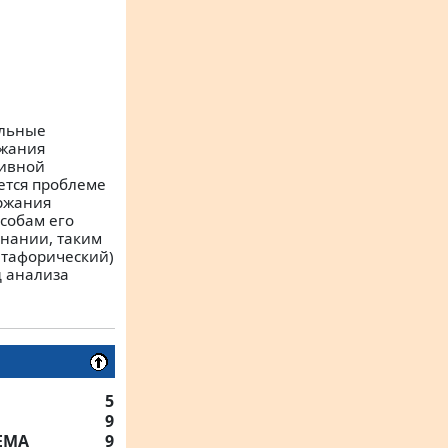
альные
ржания
тивной
ется проблеме
ержания
собам его
нании, таким
етафорический)
 анализа
5
9
ЕМА
9