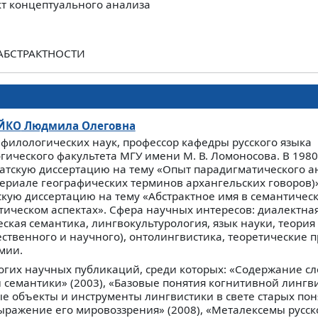
кт концептуального анализа
АБСТРАКТНОСТИ
ЙКО
Людмила Олеговна
 филологических наук, профессор кафедры русского языка
гического факультета МГУ имени М. В. Ломоносова. В 1980
атскую диссертацию на тему «Опыт парадигматического а
териале географических терминов архангельских говоров)»,
скую диссертацию на тему «Абстрактное имя в семантичес
тическом аспектах». Сфера научных интересов: диалектная
ская семантика, лингвокультурология, язык науки, теория 
ественного и научного), онтолингвистика, теоретические 
мии.
огих научных публикаций, среди которых: «Содержание сл
 семантики» (2003), «Базовые понятия когнитивной лингви
ые объекты и инструменты лингвистики в свете старых поня
ыражение его мировоззрения» (2008), «Металексемы русск