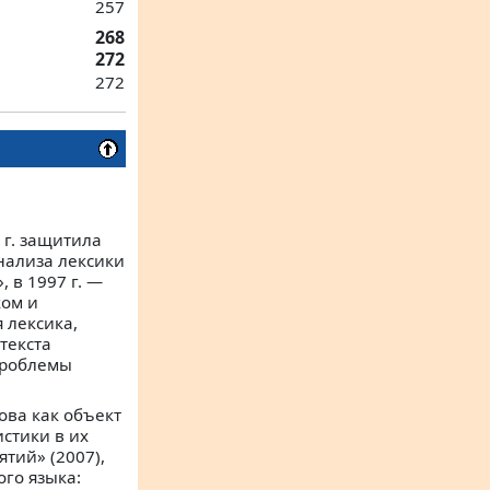
257
268
272
272
 г. защитила
нализа лексики
 в 1997 г. —
ком и
 лексика,
текста
проблемы
ова как объект
стики в их
тий» (2007),
ого языка: