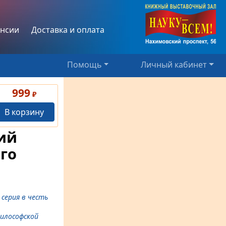
нсии
Доставка и оплата
Помощь
Личный кабинет
999
₽
В корзину
ий
го
серия в честь
философской