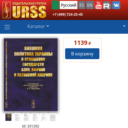
Русский
ES
EN
+7 (499) 724-25-45
Каталог
1139
₽
В корзину
Id: 331292