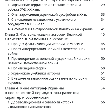
1. Украинские территории в ‍составе России на
29
рубеже XVIII–XIX вв.
2. Очаг зарождения украинской русофобии в ‍XX в.
33
3. Становление независимого украинского
34
государства в ‍1990-е гг.
4. Активизация антироссийской политики на Украине
41
Глава 3. Фальсификация истории Великой
45
Отечественной войны на Украине
1. Процесс фальсификации истории на Украине
45
2. Новая интерпретация Великой Отечественной
49
войны
3. Противоречие изменений в ‍украинской истории
50
Великой Отечественной войны
4. Политизация истории
50
5. Украинские учебники истории
51
6. Внешнее независимое оценивание по истории
52
Украины
Глава 4. Кинематограф Украины
54
в ‍постсоветский период: этапы развития,
характер и особенности
1. Дореволюционная и советская история
56
украинского киноискусства