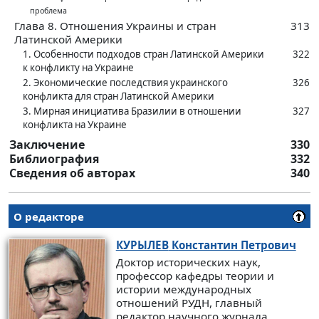
проблема
Глава 8. Отношения Украины и стран
313
Латинской Америки
1. Особенности подходов стран Латинской Америки
322
к ‍конфликту на Украине
2. Экономические последствия украинского
326
конфликта для стран Латинской Америки
3. Мирная инициатива Бразилии в ‍отношении
327
конфликта на Украине
Заключение
330
Библиография
332
Сведения об авторах
340
О редакторе
КУРЫЛЕВ
Константин Петрович
Доктор исторических наук,
профессор кафедры теории и
истории международных
отношений РУДН, главный
редактор научного журнала