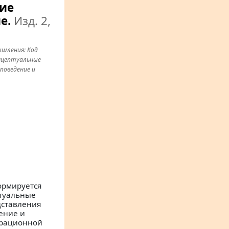
ие
е.
Изд. 2,
ышления: Код
нцептуальные
поведение и
ормируется
птуальные
дставления
ение и
перационной