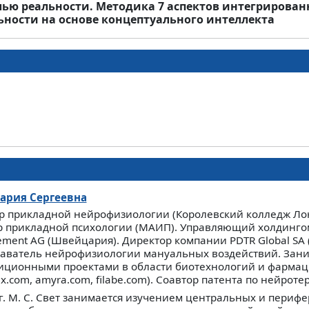
ю реальности. Методика 7 аспектов интегрирован
ьности на основе концептуального интеллекта
ария Сергеевна
р прикладной нейрофизиологии (Королевский колледж Ло
р прикладной психологии (МАИП). Управляющий холдингом
ment AG (Швейцария). Директор компании PDTR Global SA
аватель нейрофизиологии мануальных воздействий. Зани
иционными проектами в области биотехнологий и фарма
ex.com, amyra.com, filabe.com). Соавтор патента по нейроте
 г. М. С. Свет занимается изучением центральных и периф