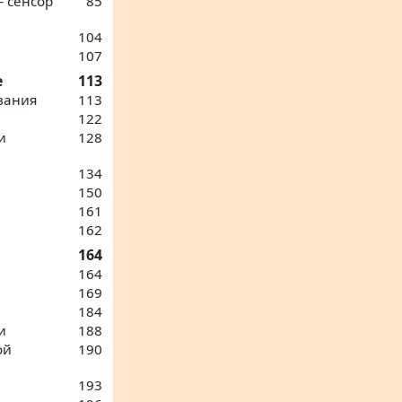
— сенсор
85
104
107
е
113
вания
113
122
и
128
134
150
161
162
164
164
169
184
и
188
ой
190
193