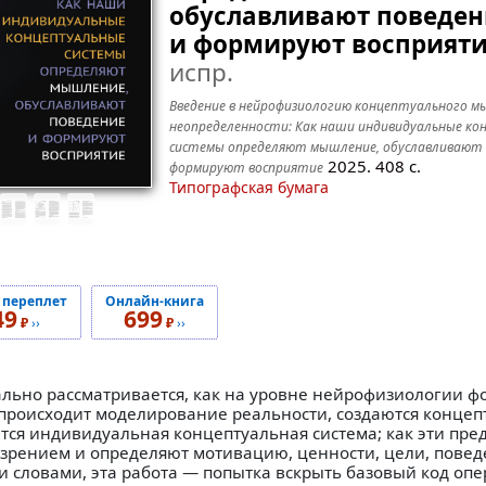
обуславливают поведен
и формируют восприяти
испр.
Введение в нейрофизиологию концептуального м
неопределенности: Как наши индивидуальные ко
системы определяют мышление, обуславливают 
2025.
408
с.
формируют восприятие
Типографская бумага
 переплет
Онлайн-книга
49
699
₽
››
₽
››
ально рассматривается, как на уровне нейрофизиологии ф
 происходит моделирование реальности, создаются конце
тся индивидуальная концептуальная система; как эти пре
рением и определяют мотивацию, ценности, цели, повед
ми словами, эта работа — попытка вскрыть базовый код о