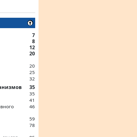
7
8
12
20
20
25
32
ганизмов
35
35
41
ивного
46
59
78