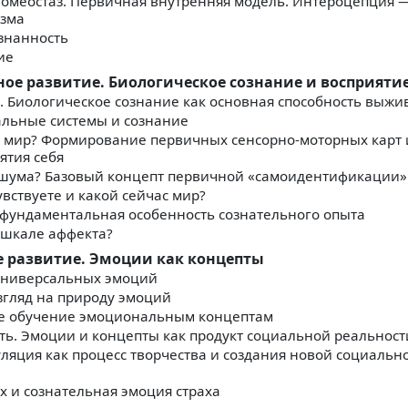
. Гомеостаз. Первичная внутренняя модель. Интероцепция 
изма
ознанность
ие
ное развитие. Биологическое сознание и восприяти
. Биологическое сознание как основная способность выжи
нальные системы и сознание
ся мир? Формирование первичных сенсорно-моторных карт 
ятия себя
из шума? Базовый концепт первичной «самоидентификации»
чувствуете и какой сейчас мир?
к фундаментальная особенность сознательного опыта
й шкале аффекта?
е развитие. Эмоции как концепты
 универсальных эмоций
взгляд на природу эмоций
кое обучение эмоциональным концептам
ть. Эмоции и концепты как продукт социальной реальност
ляция как процесс творчества и создания новой социальн
ах и сознательная эмоция страха