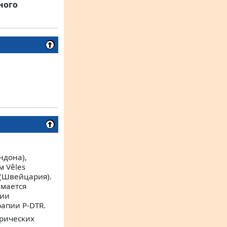
ного
ндона),
 Vêles
 (Швейцария).
мается
ции
рапии P-DTR.
ерических