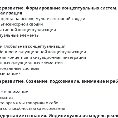
ое развитие. Формирование концептуальных систем.
уализация
онцепта на основе мультисенсорной сводки
льтисенсорной сводки
туативной концептуализации
ептуальные элементы
 и глобальная концептуализация
бенности ситуационной концептуализации
нты концептов и ситуационная интеграция
енных ситуационных элементов
циональные системы
оминание?
е развитие. Сознание, подсознание, внимание и ра
ие и внимание
памяти»
это время мы говорили о себе
ма со способностью самосознания
 содержание сознания. Индивидуальная модель реал