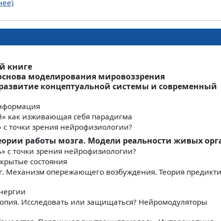
нее)
ой книге
 основа моделирования мировоззрения
 развитие концептуальной системы и современный
информация
й» как изживающая себя парадигма
е» с точки зрения нейрофизиологии?
теории работы мозга. Модели реальности живых ор
ть» с точки зрения нейрофизиологии?
скрытые состояния
г. Механизм опережающего возбуждения. Теория предикт
энергии
тропия. Исследовать или защищаться? Нейромодуляторы