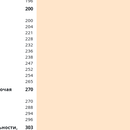
196
200
200
204
221
228
232
236
238
247
252
254
265
бочая
270
270
288
294
296
ьности,
303