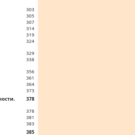
303
305
307
314
319
324
329
338
356
361
364
373
ности.
378
378
381
383
385