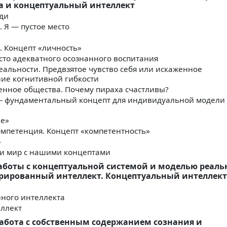
а и концептуальный интеллект
юди
. Я — пустое место
. Концепт «личность»
сто адекватного осознанного воспитания
еальности. Предвзятое чувство себя или искаженное
ие когнитивной гибкости
генное общества. Почему пираха счастливы?
 — фундаментальный концепт для индивидуальной модели
ие»
омпетенция. Концепт «компетентность»
»
или мир с нашими концептами
работы с концептуальной системой и моделью реаль
рированный интеллект. Концептуальный интеллект
нного интеллекта
еллект
работа с собственным содержанием сознания и