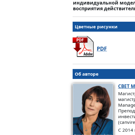
индивидуальной модель
восприятия действител
Цветные рисунки
PDF
Об авторе
СВЕТ
М
Магист
магист
Manage
Препод
инвест
(canvir
С 2014