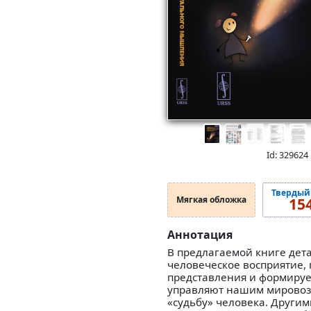
Id: 329624
Твердый
Мягкая обложка
15
Аннотация
В предлагаемой книге дет
человеческое восприятие,
представления и формируе
управляют нашим мировозз
«судьбу» человека. Други