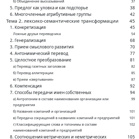
б) Объединение высказываний
37
5. Предлог как уловка и как подспорье
38
6. Многочленные атрибутивные группы
42
Тема 2. лексико-семантические трансформации
45
1. Конкретизация
45
Ложные друзья переводчика
54
2. Генерализация
68
3. Прием смыслового развития
70
4. Антонимический перевод
77
5. Целостное преобразование
81
а) Перевод газетных заголовков
82
б) Перевод аллитерации
85
в) Прием «свертывания»
87
6. Компенсация
92
7. Способы передачи имен собственных
94
а) Антропоним в составе наименования организации или
99
предприятия
б) Названия компаний и организаций
101
в) Передача сокращений в названиях компаний и предприятий
101
г) Классифицирующие слова и топонимы в составе
102
наименований компаний и предприятий
8. Соотношения метрических и неметрических
105