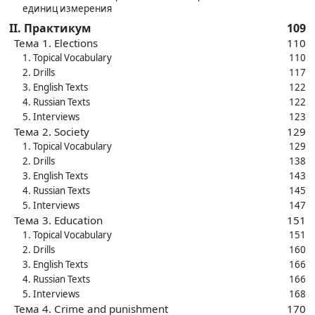
единиц измерения
II. Практикум
109
Тема 1. Elections
110
1. Topical Vocabulary
110
2. Drills
117
3. English Texts
122
4. Russian Texts
122
5. Interviews
123
Тема 2. Society
129
1. Topical Vocabulary
129
2. Drills
138
3. English Texts
143
4. Russian Texts
145
5. Interviews
147
Тема 3. Education
151
1. Topical Vocabulary
151
2. Drills
160
3. English Texts
166
4. Russian Texts
166
5. Interviews
168
Тема 4. Crime and punishment
170