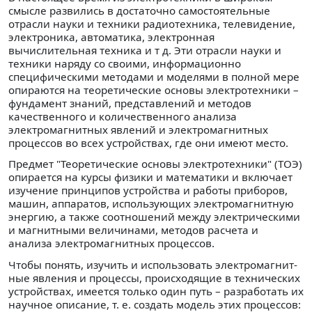
смыс­ле развились в достаточно самостоятельные
отрасли науки и техники радиотехника, телевидение,
электроника, авто­матика, электронная
вычислительная техника и т д. Эти отрасли науки и
техники наряду со своими, информацион­но
специфическими методами и моделями в полной мере
опираются на теоретические основы электротехники –
фун­дамент знаний, представлений и методов
качественного и количественного анализа
электромагнитных явлений и электромагнитных
процессов во всех устройствах, где они имеют место.
Предмет "Теоретические основы электротехники" (ТОЭ)
опирается на курсы физики и математики и вклю­чает
изучение принципов устройства и работы приборов,
машин, аппаратов, использующих электромагнитную
энер­гию, а также соотношений между электрическими
и маг­нитными величинами, методов расчета и
анализа электро­магнитных процессов.
Чтобы понять, изучить и использовать электромагнит­
ные явления и процессы, происходящие в технических
уст­ройствах, имеется только один путь – разработать их
на­учное описание, т. е. создать модель этих процессов: