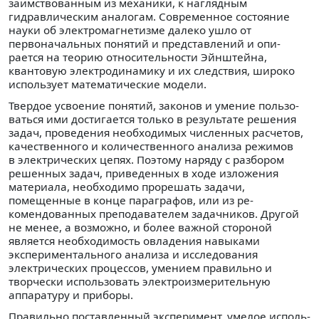
заимствованным из механики, к наглядным
гидравлическим аналогам. Со­временное состояние
науки об электромагнетизме далеко ушло от
первоначальных понятий и представлений и опи­
рается на теорию относительности Эйнштейна,
квантовую электродинамику и их следствия, широко
использует мате­матические модели.
Твердое усвоение понятий, законов и умение пользо­
ваться ими достигается только в результате решения
задач, проведения необходимых численных расчетов,
качествен­ного и количественного анализа режимов
в электрических цепях. Поэтому наряду с разбором
решенных задач, приве­денных в ходе изложения
материала, необходимо проре­шать задачи,
помещенные в конце параграфов, или из ре­
комендованных преподавателем задачников. Другой
не ме­нее, а возможно, и более важной стороной
является необ­ходимость овладения навыками
экспериментального ана­лиза и исследования
электрических процессов, умением правильно и
творчески использовать электроизмерительную
аппаратуру и приборы.
Правильно поставленный эксперимент, умелое исполь­