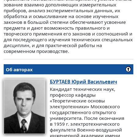
зование взаимно дополняющих измерительных
приборов, анализ экспериментальных данных, их
обработка и осмыс­ливание на основе изученных
законов в большой степени обеспечивают усвоение
предмета и дают возможность пра­вильного и
творческого применения его законов и соотно­шений и
для последующего изучения технических специ­альных
дисциплин, и для практической работы на
современном производстве.
Об авторах
БУРТАЕВ
Юрий Васильевич
Кандидат технических наук,
профессор кафедры
«Теоретические основы
электротехники» Московского
государственного открытого
университета. После окончания
в 1959 г. электротехнического
факультета Военно-воздушной
инженерной академии имени