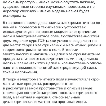
не очень простую – иначе можно опустить важные,
сущест­венные стороны изучаемых процессов, и не
чересчур слож­ную – иначе модель нельзя будет
исследовать.
В настоящее время для анализа электромагнитных яв­
лений и процессов в технических устройствах
используют­ся две основные модели: электрические
цепи и электромаг­нитное поле. Соответственно этим
двум моделям курс ТОЭ также условно разделяют на
две части: теория электричес­ких и магнитных цепей и
теория электромагнитного поля. В теории
электрических и магнитных цепей электромаг­нитные
процессы считаются сосредоточенными в отдель­ных
цепях и элементах этих цепей и количественно описы­
ваются с помощью понятий электродвижущей силы,
тока и напряжения.
В теории электромагнитного поля изучаются электро­
магнитные процессы, распределенные
в рассматриваемом пространстве и описываемые
с помощью понятий: напря­женность электрического
поля, магнитная индукция, отно­сительные
диэлектрическая и магнитная проницаемости.