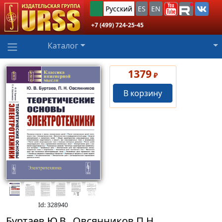
Русский
ES
EN
+7 (499) 724-25-45
Каталог
1379
₽
В корзину
Id: 328940
Буртаев Ю.В., Овсянников П.Н.