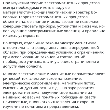
При изучении теории электромагнитных процессов
всег­да необходимо иметь в виду ее
материалистическо-диалек-тический характер Во-
первых, теория электромагнитных процессов
объективна, ее знание и использование позволя­ют
совершенствовать приборы, устройства и системы, ис­
пользующие электромагнитные явления, и правильно
их эксплуатировать.
Во-вторых, отдельные законы электромагнетизма
отно­сительны, справедливы лишь в определенной
области, при определенных условиях и ограничениях;
при использова­нии законов и соотношений
необходимо учитывать эти ус­ловия, ограничения и
допустимые области.
Многие электрические и магнитные параметры: элект­
рический ток, электрическое напряжение,
электрическое сопротивление, магнитный поток,
емкость, индуктивность и т. д. – на заре развития
электромагнетизма получили свое название из
наивных, но весьма понятных побуждений свести
неизвестные, вновь открытые явления к хорошо
изученным понятиям и представлениям,