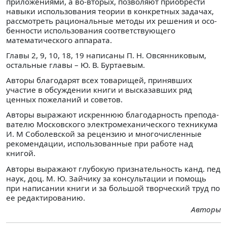
приложениями, а во-вторых, позволяют при­обрести
навыки использования теории в конкретных зада­чах,
рассмотреть рациональные методы их решения и осо­
бенности использования соответствующего
математическо­го аппарата.
Главы 2, 9, 10, 18, 19 написаны П. Н. Овсянниковым,
остальные главы – Ю. В. Буртаевым.
Авторы благодарят всех товарищей, принявших
участие в обсуждении книги и высказавших ряд
ценных пожеланий и советов.
Авторы выражают искреннюю благодарность препода­
вателю Московского электромеханического техникума
И. М Соболевской за рецензию и многочисленные
рекомен­дации, использованные при работе над
книгой.
Авторы выражают глубокую признательность канд. пед
наук, доц. М. Ю. Зайчику за консультации и помощь
при написании книги и за большой творческий труд по
ее ре­дактированию.
Авторы