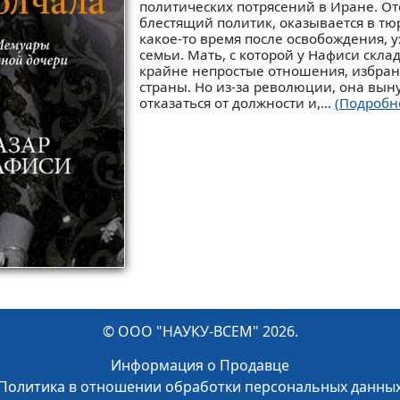
политических потрясений в Иране. От
блестящий политик, оказывается в тюр
какое-то время после освобождения, у
семьи. Мать, с которой у Нафиси скл
крайне непростые отношения, избран
страны. Но из-за революции, она вы
отказаться от должности и,...
(Подробн
© ООО "НАУКУ-ВСЕМ" 2026.
Информация о Продавце
Политика в отношении обработки персональных данны