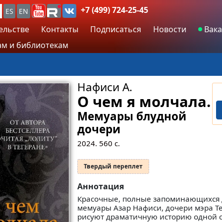
+7 (499) 724-25-45
ES
EN
ельстве
Контакты
Подписаться
Новости
Вака
м и библиотекам
Нафиси А.
О чем я молчала.
Мемуары блудной
дочери
2024.
560
с.
Твердый переплет
Аннотация
Красочные, полные запоминающихся 
мемуары Азар Нафиси, дочери мэра Те
рисуют драматичную историю одной 