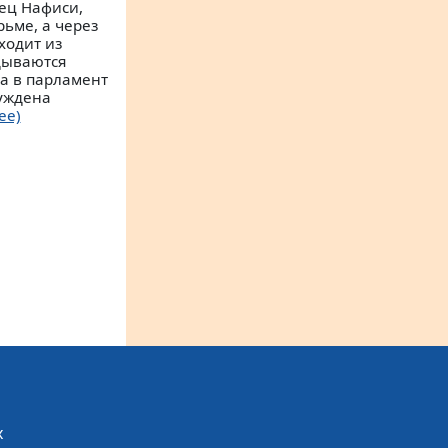
ец Нафиси,
ьме, а через
ходит из
адываются
а в парламент
нуждена
ее)
х