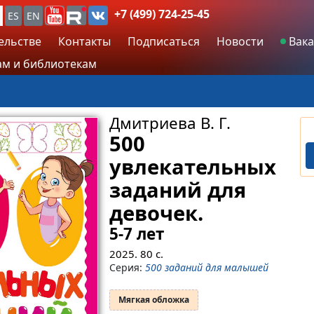
+7 (499) 724-25-45
ES
EN
ельстве
Контакты
Подписаться
Новости
Вака
м и библиотекам
Дмитриева В. Г.
500
увлекательных
заданий для
девочек.
5-7 лет
2025.
80
с.
Серия:
500 заданий для малышей
Мягкая обложка