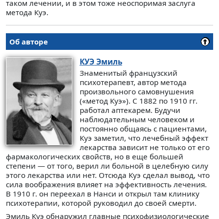
таком лечении, и в этом тоже неоспоримая заслуга
метода Куэ.
Об авторе
КУЭ
Эмиль
Знаменитый французский
психотерапевт, автор метода
произвольного самовнушения
(«метод Куэ»). С 1882 по 1910 гг.
работал аптекарем. Будучи
наблюдательным человеком и
постоянно общаясь с пациентами,
Куэ заметил, что лечебный эффект
лекарства зависит не только от его
фармакологических свойств, но в еще большей
степени — от того, верил ли больной в целебную силу
этого лекарства или нет. Отсюда Куэ сделал вывод, что
сила воображения влияет на эффективность лечения.
В 1910 г. он переехал в Нанси и открыл там клинику
психотерапии, которой руководил до своей смерти.
Эмиль Куэ обнаружил главные психофизиологические