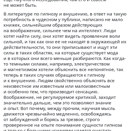
не может быть.
В литературе по гипнозу и внушению, в ответ на такую
потребность в чудесном у публики, написано не мало
книжек, сильнейшим образом действующих
на воображение, сильнее чем на интеллект. Люди
хотят найти силу, они хотят видеть проявление воли
сильной, и так как они ее не находят в окружающей их
действительности, то они приписывают и ищут эти
силы в таких областях, на которые существует мода
и в которых они всего меньше разбираются. Как когда-
то темными силами, например, электричеством
и магнетизмом хотели объяснить все непонятное, так
теперь в таких случаях обращаются к гипнозу
и к внушению. Людям свойственно объяснять все
неизвестное им известным или малоизвестным
и особенно тем, что производит сенсацию.
Воображение, не регулируемое критикой, заходит
значительно дальше, чем это позволяют знание
и опыт. Вот почему, между прочим, научная мысль
движется чрезвычайно медленно, освобождаясь
от заблуждений и борясь за трезвое, строго
проверенное на опыте понимание сущности гипноза
и только с большими усилиями удается очистить