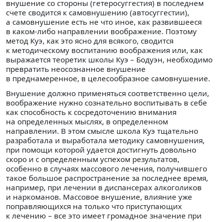
внушение со стороны (гетеросуггестия) в последнем
счете сводится к самовнушению (автосуггестии),
а самовнушение есть не что иное, как развившееся
в каком-либо направлении воображение. Поэтому
метод Куэ, как это ясно для всякого, сводится
к методическому воспитанию воображения или, как
выражается теоретик школы Куэ – Бодуэн, необходимо
превратить неосознанное внушение
в преднамеренное, в целесообразное самовнушение.
Внушение должно применяться соответственно цели,
воображение нужно сознательно воспитывать в себе
как способность к сосредоточению внимания
на определенных мыслях, в определенном
направлении. В этом смысле школа Куэ тщательно
разработала и выработала методику самовнушения,
при помощи которой удается достигнуть довольно
скоро и с определенным успехом результатов,
особенно в случаях массового лечения, получившего
такое большое распространение за последнее время,
например, при лечении в диспансерах алкоголиков
и наркоманов. Массовое внушение, влияние уже
поправляющихся на только что приступающих
к лечению – все это имеет громадное значение при