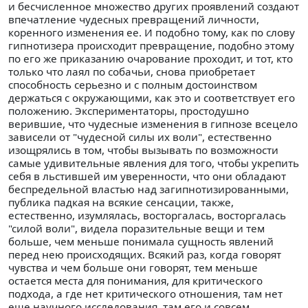
и бесчисленное множество других проявлений создают
впечатление чудесных превращений личности,
коренного изменения ее. И подобно тому, как по слову
гипнотизера происходит превращение, подобно этому
по его же приказанию очарование проходит, и тот, кто
только что лаял по собачьи, снова приобретает
способность серьезно и с полным достоинством
держаться с окружающими, как это и соответствует его
положению. Экспериментаторы, простодушно
верившие, что чудесные изменения в гипнозе всецело
зависели от "чудесной силы их воли", естественно
изощрялись в том, чтобы вызывать по возможности
самые удивительные явления для того, чтобы укрепить
себя в льстившей им уверенности, что они обладают
беспредельной властью над загипнотизированными,
публика падкая на всякие сенсации, также,
естественно, изумлялась, восторгалась, восторгалась
"силой воли", видела поразительные вещи и тем
больше, чем меньше понимала сущность явлений
перед нею происходящих. Всякий раз, когда говорят
чувства и чем больше они говорят, тем меньше
остается места для понимания, для критического
подхода, а где нет критического отношения, там нет
еще научного исследования, там его и совсем