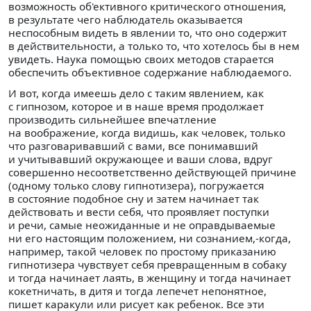
возможность об'ективного критического отношения,
в результате чего наблюдатель оказывается
неспособным видеть в явлении то, что оно содержит
в действительности, а только то, что хотелось бы в нем
увидеть. Наука помощью своих методов старается
обеспечить объективное содержание наблюдаемого.
И вот, когда имеешь дело с таким явлением, как
с гипнозом, которое и в наше время продолжает
производить сильнейшее впечатление
на воображение, когда видишь, как человек, только
что разговаривавший с вами, все понимавший
и учитывавший окружающее и ваши слова, вдруг
совершенно несоответственно действующей причине
(одному только слову гипнотизера), погружается
в состояние подобное сну и затем начинает так
действовать и вести себя, что проявляет поступки
и речи, самые неожиданные и не оправдываемые
ни его настоящим положением, ни сознанием,-когда,
например, такой человек по простому приказанию
гипнотизера чувствует себя превращенным в собаку
и тогда начинает лаять, в женщину и тогда начинает
кокетничать, в дитя и тогда лепечет непонятное,
пишет каракули или рисует как ребенок. Все эти