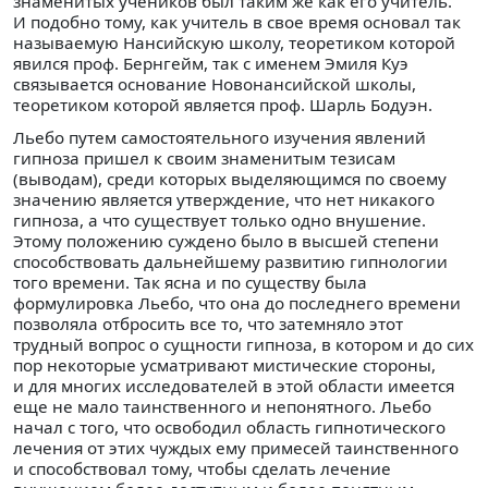
знаменитых учеников был таким же как его учитель.
И подобно тому, как учитель в свое время основал так
называемую Нансийскую школу, теоретиком которой
явился проф. Бернгейм, так с именем Эмиля Куэ
связывается основание Новонансийской школы,
теоретиком которой является проф. Шарль Бодуэн.
Льебо путем самостоятельного изучения явлений
гипноза пришел к своим знаменитым тезисам
(выводам), среди которых выделяющимся по своему
значению является утверждение, что нет никакого
гипноза, а что существует только одно внушение.
Этому положению суждено было в высшей степени
способствовать дальнейшему развитию гипнологии
того времени. Так ясна и по существу была
формулировка Льебо, что она до последнего времени
позволяла отбросить все то, что затемняло этот
трудный вопрос о сущности гипноза, в котором и до сих
пор некоторые усматривают мистические стороны,
и для многих исследователей в этой области имеется
еще не мало таинственного и непонятного. Льебо
начал с того, что освободил область гипнотического
лечения от этих чуждых ему примесей таинственного
и способствовал тому, чтобы сделать лечение