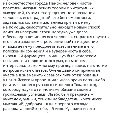
из окрестностей города Нанси, человек чистой
практики, чуждый всяких теорий и хитроумных
умозрений, путем непосредственного познания
человека, его страданий, его беспомощности,
задавшись сильным желанием притти к нему
на помощь, самостоятельно находит новый способ
лечения изверившегося, нередко уже долго
и бесплодно лечившегося человека, старается научить
его в его законном стремлении найти исцеление
и помогает ему преодолеть естественные в его
положении сомнения и неуверенность в себе.
Скромный фармацевт Эмиль Куэ был человеком
пытливого и недюжинного ума, он многим
интересовался, ко многому приглядывался, на многие
вопросы искал ответов. Очень давно он принимал
участие в знаменитых сеансах гипнотизированья
у нансийского и провинциального врача папа Льебо
(учителя нашего русского гипнолога Токарского),
которому наука о гипнотизме обязана своими
громадными успехами. Льебо был прекрасным
учителем, умный, тонкий наблюдатель, критически
мыслящий, добродушный, с первого взгляда
располагающий к себе, – Эмиль Куэ один из его