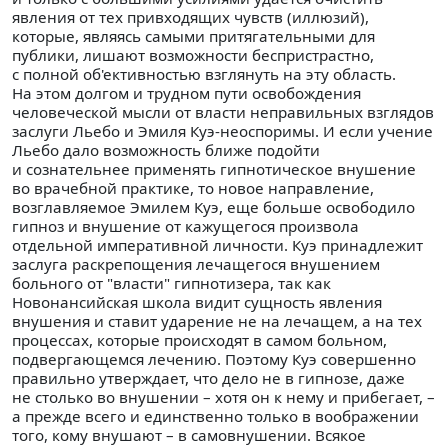
явления от тех привходящих чувств (иллюзий),
которые, являясь самыми притягательными для
публики, лишают возможности беспристрастно,
с полной об'ективностью взглянуть на эту область.
На этом долгом и трудном пути освобождения
человеческой мысли от власти неправильных взглядов
заслуги Льебо и Эмиля Куэ-неоспоримы. И если учение
Льебо дало возможность ближе подойти
и сознательнее применять гипнотическое внушение
во врачебной практике, то новое направление,
возглавляемое Эмилем Куэ, еще больше освободило
гипноз и внушение от кажущегося произвола
отдельной императивной личности. Куэ принадлежит
заслуга раскрепощения лечащегося внушением
больного от "власти" гипнотизера, так как
Новонансийская школа видит сущность явления
внушения и ставит ударение не на лечащем, а на тех
процессах, которые происходят в самом больном,
подвергающемся лечению. Поэтому Куэ совершенно
правильно утверждает, что дело не в гипнозе, даже
не столько во внушении – хотя он к нему и прибегает, –
а прежде всего и единственно только в воображении
того, кому внушают – в самовнушении. Всякое