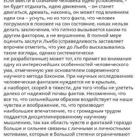
Если ввести в сознание человека идею успокоения, –
он будет отдыхать, идею движения, – он станет
двигаться, дремать, наконец, он может под влиянием
идеи сна – уснуть, но из того факта, что человек
погрузился в похожее на сон состояние, никак нельзя
делать заключения, что гипноз вызывается каким-то
другим фактором, а не внушением. В полной мере
оценить заслуги Льебо (справедливость заставляет
впрочем отметить, что уже до Льебо высказывались
такие взгляды, однако систематически
не разработанные) может тот, кто примет во внимание
одну из интереснейших особенностей человеческого
ума, отмеченную уже основателем современного
научного метода Бэконом. При научных исследованиях
человеческая фантазия нуждается не в крыльях,
а наоборот, скорей в тяжести, для того чтобы не улететь
далеко от надежной почвы фактов. Несомненно, что
все то, что сильнейшим образом воздействует на наши
чувства и воображение, то, что производит
наибольшее впечатление, то с громадным трудом
поддается дисциплинированному научному
мышлению, так как область чувств и фантазий гораздо
больше и сильнее связаны с личными и личностными
мотивами, которые в большой степени ограничивают