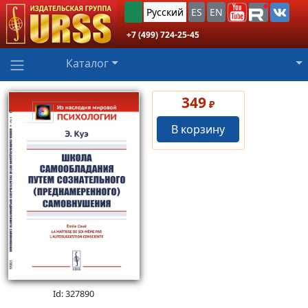
Русский
ES
EN
+7 (499) 724-25-45
Каталог
349
₽
В корзину
Id: 327890