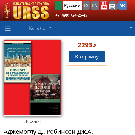
Русский
ES
EN
+7 (499) 724-25-45
Каталог
2293
₽
В корзину
Id: 327032
Аджемоглу Д., Робинсон Дж.А.