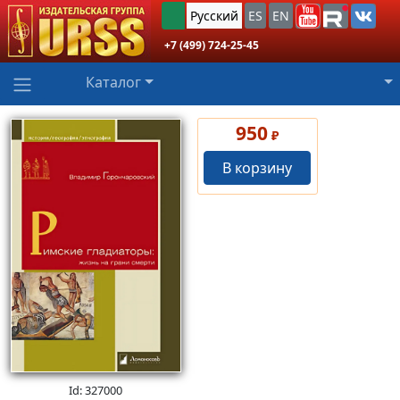
Русский
ES
EN
+7 (499) 724-25-45
Каталог
950
₽
В корзину
Id: 327000