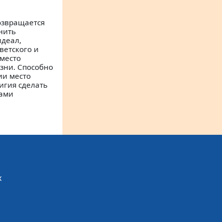
озвращается
нить
идеал,
ветского и
место
зни. Способно
ии место
игия сделать
лами
х