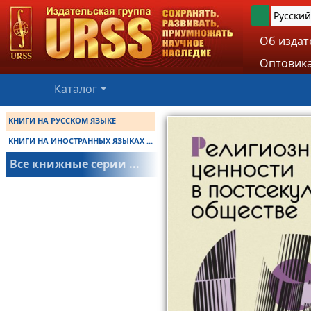
Русский
Об издат
Оптовика
Каталог
КНИГИ НА РУССКОМ ЯЗЫКЕ
КНИГИ НА ИНОСТРАННЫХ ЯЗЫКАХ ...
Все книжные серии ...