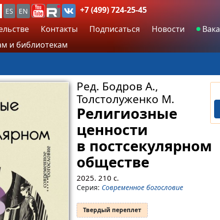
+7 (499) 724-25-45
ES
EN
ельстве
Контакты
Подписаться
Новости
Вака
м и библиотекам
Ред. Бодров А.,
Толстолуженко М.
Религиозные
ценности
в постсекулярном
обществе
2025.
210
с.
Серия:
Современное богословие
Твердый переплет