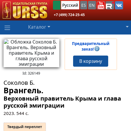
Русский
ES
EN
+7 (499) 724-25-45
Каталог
Предварительный
заказ!
В корзину
Id: 326149
Соколов Б.
Врангель.
Верховный правитель Крыма и глава
русской эмиграции
2023.
544
с.
Твердый переплет