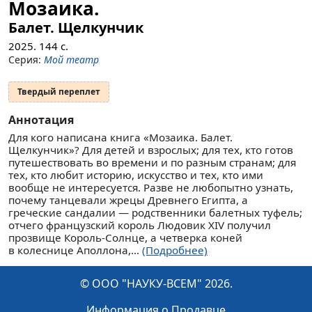
Мозаика.
Балет. Щелкунчик
2025.
144
с.
Серия:
Мой театр
Твердый переплет
Аннотация
Для кого написана книга «Мозаика. Балет.
Щелкунчик»? Для детей и взрослых; для тех, кто готов
путешествовать во времени и по разным странам; для
тех, кто любит историю, искусство и тех, кто ими
вообще не интересуется. Разве не любопытно узнать,
почему танцевали жрецы Древнего Египта, а
греческие сандалии — родственники балетных туфель;
отчего французский король Людовик XIV получил
прозвище Король-Солнце, а четверка коней
в колеснице Аполлона,...
(Подробнее)
© ООО "НАУКУ-ВСЕМ" 2026.
Информация о Продавце