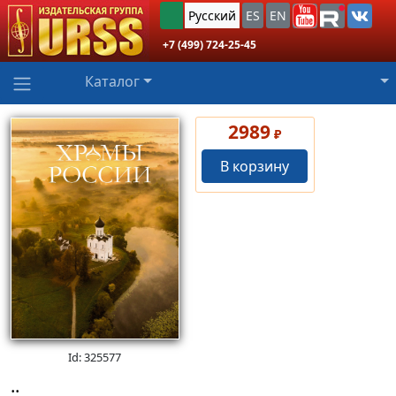
Русский
ES
EN
+7 (499) 724-25-45
Каталог
2989
₽
В корзину
Id: 325577
..