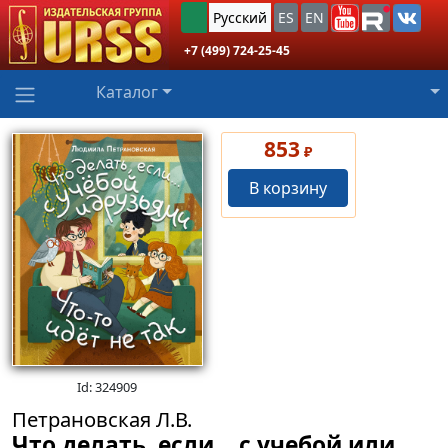
Русский
ES
EN
+7 (499) 724-25-45
Каталог
853
₽
В корзину
Id: 324909
Петрановская Л.В.
Что делать, если… с учебой или