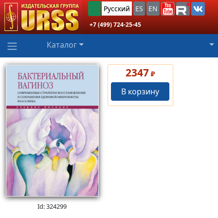
Русский
ES
EN
+7 (499) 724-25-45
Каталог
2347
₽
В корзину
Id: 324299