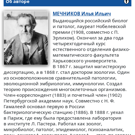
Об авторе
МЕЧНИКОВ
Илья Ильич
Выдающийся российский биолог
и патолог, лауреат Нобелевской
премии (1908, совместно с П.
Эрлихом). Окончил за два года
четырехгодичный курс
естественного отделения физико-
математического факультета
Харьковского университета.
В 1867 г. защитил магистерскую
диссертацию, а в 1868 г. стал доктором зоологии. Один
из основоположников сравнительной патологии,
эволюционной эмбриологии, иммунологии. Создал
теорию происхождения многоклеточных организмов.
Член-корреспондент (1883) и почетный член (1902)
Петербургской академии наук. Совместно с Н. Ф.
Гамалеей основал первую в России
бактериологическую станцию (1886). В 1888 г. уехал
в Париж, где ему была предоставлена лаборатория
в институте Л. Пастера. Работал как зоолог,
микробиолог, патолог, эпидемиолог, психоаналитик,