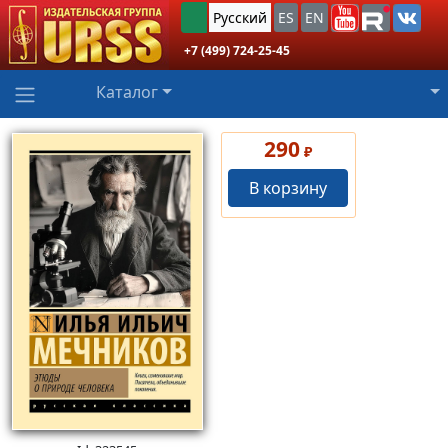
Русский
ES
EN
+7 (499) 724-25-45
Каталог
290
₽
В корзину