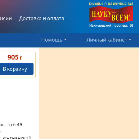
нсии
Доставка и оплата
Помощь
Личный кабинет
905
₽
В корзину
 – это 46
.
г, юнгианский