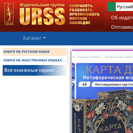
Русский
Об издат
Оптовика
Каталог
КНИГИ НА РУССКОМ ЯЗЫКЕ
КНИГИ НА ИНОСТРАННЫХ ЯЗЫКАХ ...
Все книжные серии ...