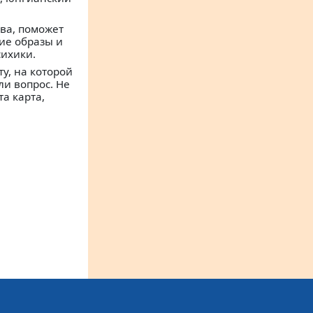
тва, поможет
ие образы и
сихики.
у, на которой
и вопрос. Не
а карта,