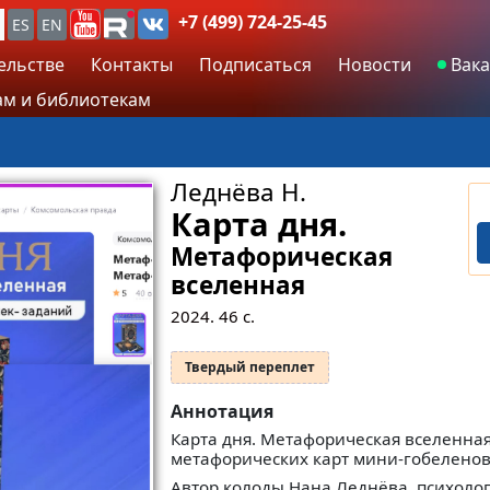
+7 (499) 724-25-45
ES
EN
ельстве
Контакты
Подписаться
Новости
Вака
м и библиотекам
Леднёва Н.
Карта дня.
Метафорическая
вселенная
2024.
46
с.
Твердый переплет
Аннотация
Карта дня. Метафорическая вселенная»
метафорических карт мини-гобеленов
Автор колоды Нана Леднёва, психоло