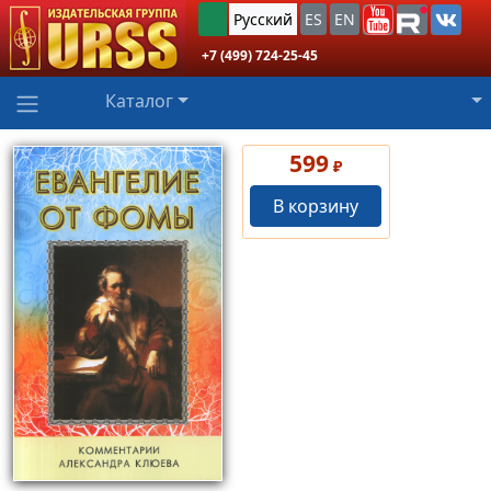
Русский
ES
EN
+7 (499) 724-25-45
Каталог
599
₽
В корзину