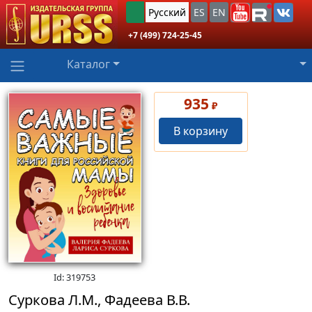
Русский
ES
EN
+7 (499) 724-25-45
Каталог
935
₽
В корзину
Id: 319753
Суркова Л.М., Фадеева В.В.