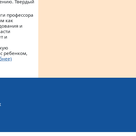
щению. Твердый
иги профессора
м как
дования и
ласти
т и
скую
с ребенком,
бнее)
х