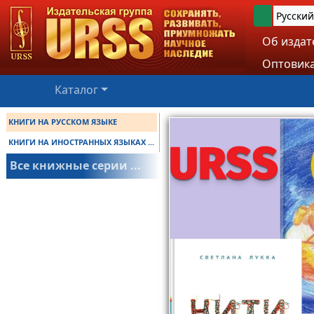
Русский
Об издат
Оптовика
Каталог
КНИГИ НА РУССКОМ ЯЗЫКЕ
КНИГИ НА ИНОСТРАННЫХ ЯЗЫКАХ ...
Все книжные серии ...