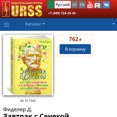
Русский
ES
EN
+7 (499) 724-25-45
Каталог
762
₽
В корзину
Id: 317342
Фиделер Д.
Завтрак с Сенекой.