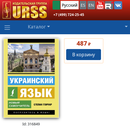
Русский
ES
EN
+7 (499) 724-25-45
Каталог
487
₽
В корзину
Id: 316849