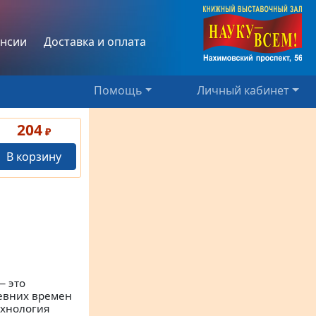
нсии
Доставка и оплата
Помощь
Личный кабинет
204
₽
В корзину
— это
евних времен
ехнология