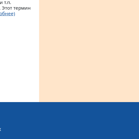
 т.п.
 Этот термин
обнее)
х