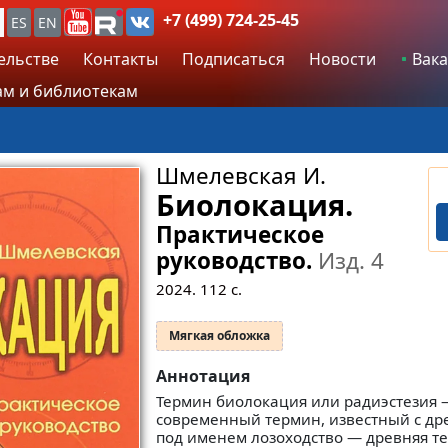
+7 (499) 724-25-45
ES
EN
ельстве
Контакты
Подписаться
Новости
Вака
м и библиотекам
Шмелевская И.
Биолокация.
Практическое
руководство.
Изд. 4
2024.
112
с.
Мягкая обложка
Аннотация
Термин биолокация или радиэстезия 
современный термин, известный с др
под именем лозоходство — древняя т