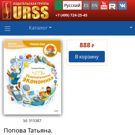
Русский
ES
EN
+7 (499) 724-25-45
Каталог
888
₽
В корзину
Id: 315387
Попова Татьяна.