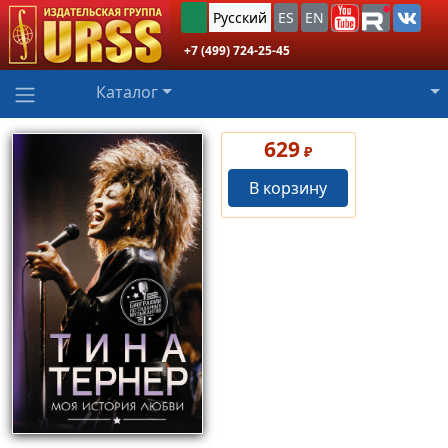
Русский
ES
EN
+7 (499) 724-25-45
Каталог
629
₽
В корзину