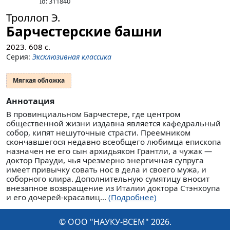
Id: 311840
Троллоп Э.
Барчестерские башни
2023.
608
с.
Серия:
Эксклюзивная классика
Мягкая обложка
Аннотация
В провинциальном Барчестере, где центром
общественной жизни издавна является кафедральный
собор, кипят нешуточные страсти. Преемником
скончавшегося недавно всеобщего любимца епископа
назначен не его сын архидьякон Грантли, а чужак —
доктор Прауди, чья чрезмерно энергичная супруга
имеет привычку совать нос в дела и своего мужа, и
соборного клира. Дополнительную сумятицу вносит
внезапное возвращение из Италии доктора Стэнхоупа
и его дочерей-красавиц...
(Подробнее)
© ООО "НАУКУ-ВСЕМ" 2026.