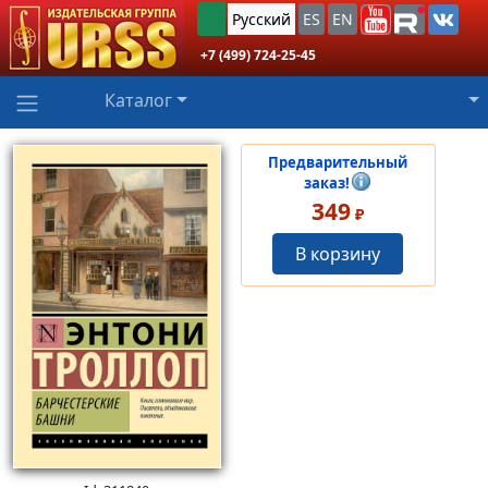
Русский
ES
EN
+7 (499) 724-25-45
Каталог
Предварительный
заказ!
349
₽
В корзину