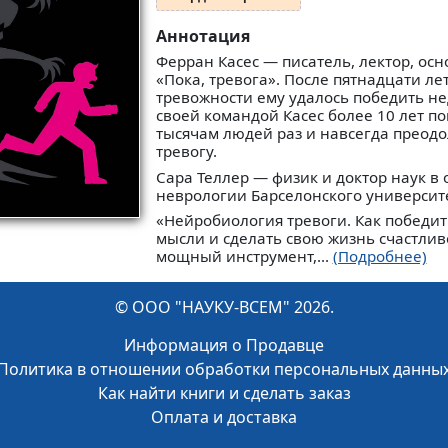
Аннотация
Ферран Касес — писатель, лектор, ос
«Пока, тревога». После пятнадцати ле
тревожности ему удалось победить нед
своей командой Касес более 10 лет п
тысячам людей раз и навсегда преодо
тревогу.
Сара Теллер — физик и доктор наук в 
неврологии Барселонского университ
«Нейробиология тревоги. Как победи
мысли и сделать свою жизнь счастлив
мощный инструмент,...
(Подробнее)
© ООО "НАУКУ-ВСЕМ" 2026.
Информация о Продавце
Политика в отношении обработки персональных данны
Как найти книги и сделать заказ
Оплата и доставка