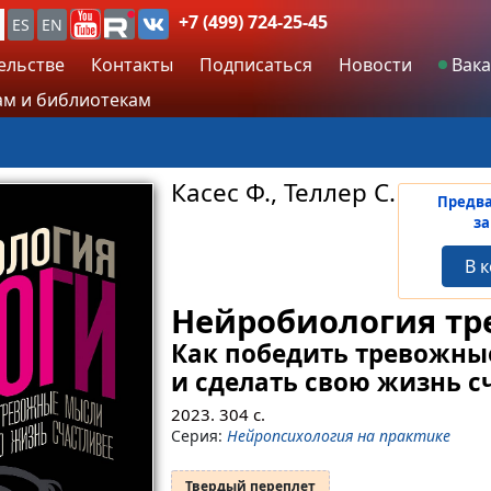
+7 (499) 724-25-45
ES
EN
ельстве
Контакты
Подписаться
Новости
Вака
м и библиотекам
Касес Ф., Теллер С.
Предв
за
В 
Нейробиология тр
Как победить тревожны
и сделать свою жизнь с
2023.
304
с.
Серия:
Нейропсихология на практике
Твердый переплет