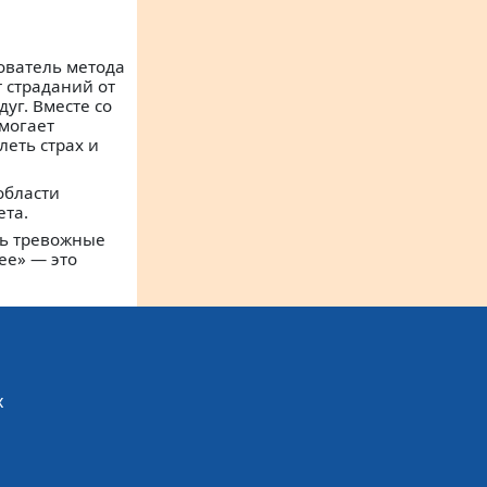
нователь метода
т страданий от
уг. Вместе со
омогает
леть страх и
области
ета.
ть тревожные
ее» — это
х