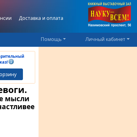
нсии
Доставка и оплата
Помощь
Личный кабинет
арительный
каз!
корзину
евоги.
е мысли
частливее