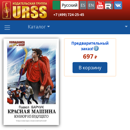
Русский
ES
EN
+7 (499) 724-25-45
Каталог
Предварительный
заказ!
697
₽
В корзину