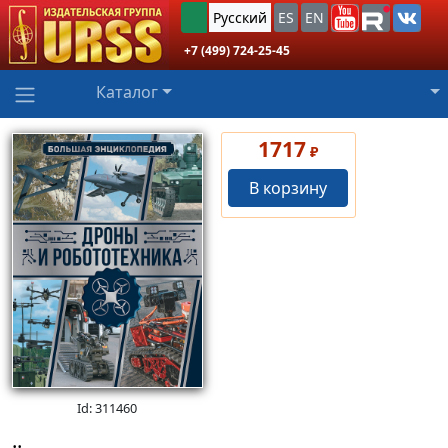
Русский
ES
EN
+7 (499) 724-25-45
Каталог
1717
₽
В корзину
Id: 311460
..