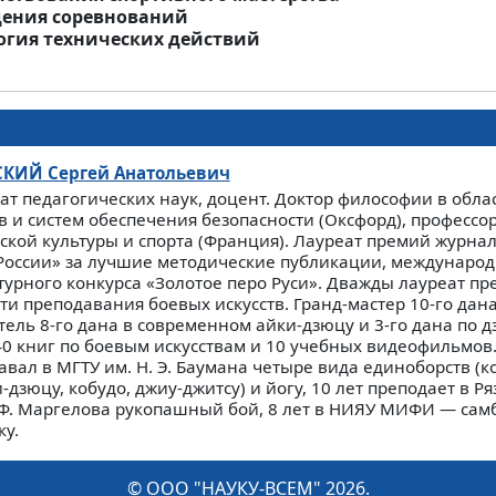
едения соревнований
гия технических действий
СКИЙ
Сергей Анатольевич
ат педагогических наук, доцент. Доктор философии в обла
в и систем обеспечения безопасности (Оксфорд), профессор
ской культуры и спорта (Франция). Лауреат премий журна
России» за лучшие методические публикации, международ
турного конкурса «Золотое перо Руси». Дважды лауреат 
ти преподавания боевых искусств. Гранд-мастер 10-го дана
тель 8-го дана в современном айки-дзюцу и 3-го дана по д
40 книг по боевым искусствам и 10 учебных видеофильмов.
авал в МГТУ им. Н. Э. Баумана четыре вида единоборств (к
-дзюцу, кобудо, джиу-джитсу) и йогу, 10 лет преподает в Р
 Ф. Маргелова рукопашный бой, 8 лет в НИЯУ МИФИ — сам
у.
© ООО "НАУКУ-ВСЕМ" 2026.