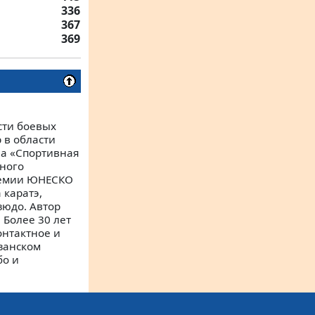
336
367
369
сти боевых
 в области
ла «Спортивная
ного
премии ЮНЕСКО
 каратэ,
зюдо. Автор
 Более 30 лет
онтактное и
язанском
бо и