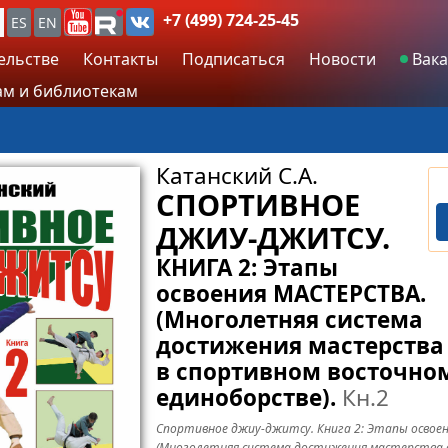
+7 (499) 724-25-45
ES
EN
ельстве
Контакты
Подписаться
Новости
Вака
м и библиотекам
Катанский С.А.
СПОРТИВНОЕ
ДЖИУ-ДЖИТСУ.
КНИГА 2: Этапы
освоения МАСТЕРСТВА.
(Многолетняя система
достижения мастерства
в спортивном восточно
единоборстве).
Кн.2
Спортивное джиу-джитсу. Книга 2: Этапы освое
(Многолетняя система достижения мастерства 