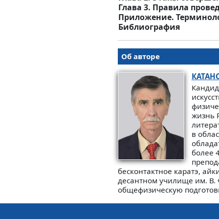
Глава 3. Правила пров
Приложение. Терминоло
Библиография
Об авторе
КАТАН
Кандид
искусст
физиче
жизнь 
литера
в облас
облада
более 
препод
бесконтактное каратэ, айки
десантном училище им. В.
общефизическую подготовк