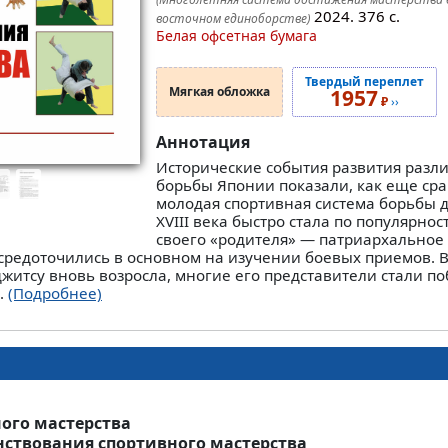
2024.
376
с.
восточном единоборстве)
Белая офсетная бумага
Твердый переплет
Мягкая обложка
1957
₽
››
Аннотация
Исторические события развития разл
борьбы Японии показали, как еще ср
молодая спортивная система борьбы 
XVIII века быстро стала по популярнос
своего «родителя» — патриархальное 
осредоточились в основном на изучении боевых приемов. 
житсу вновь возросла, многие его представители стали п
.
(Подробнее)
ного мастерства
нствования спортивного мастерства