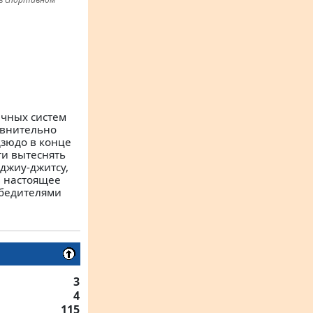
ичных систем
авнительно
дзюдо в конце
ти вытеснять
джиу-джитсу,
В настоящее
обедителями
3
4
115