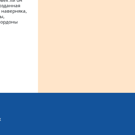
овек ли он
озданная
 наверняка,
ы,
кордоны
х