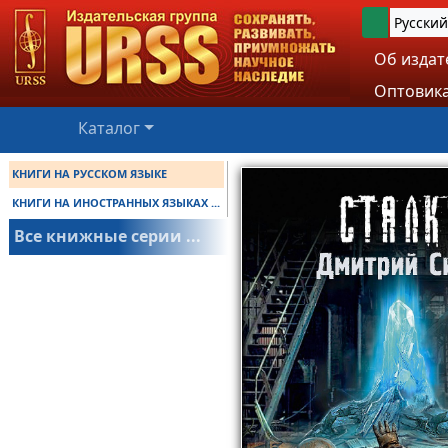
Русский
Об издат
Оптовика
Каталог
КНИГИ НА РУССКОМ ЯЗЫКЕ
КНИГИ НА ИНОСТРАННЫХ ЯЗЫКАХ ...
Все книжные серии ...