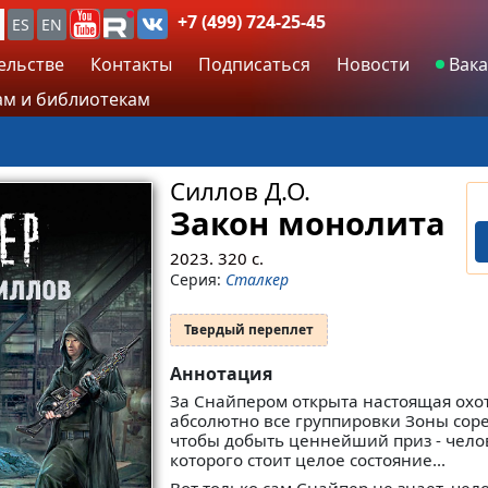
+7 (499) 724-25-45
ES
EN
ельстве
Контакты
Подписаться
Новости
Вака
м и библиотекам
Силлов Д.О.
Закон монолита
2023.
320
с.
Серия:
Сталкер
Твердый переплет
Аннотация
За Снайпером открыта настоящая охот
абсолютно все группировки Зоны соре
чтобы добыть ценнейший приз - чело
которого стоит целое состояние...