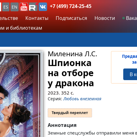
+7 (499) 724-25-45
ES
EN
ельстве
Контакты
Подписаться
Новости
Вака
м и библиотекам
Миленина Л.С.
Предв
Шпионка
за
на отборе
В 
у дракона
2023.
352
с.
Серия:
Любовь внеземная
Твердый переплет
Аннотация
Земные спецслужбы отправили меня в