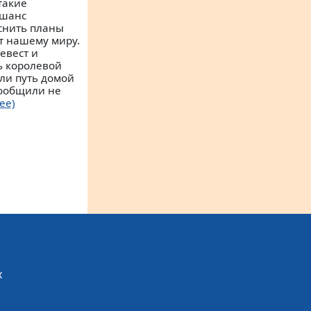
 такие
 шанс
снить планы
т нашему миру.
евест и
ь королевой
сли путь домой
сообщили не
ее)
х