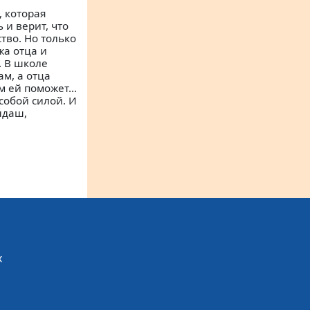
 которая
 и верит, что
тво. Но только
жа отца и
. В школе
м, а отца
ом ей поможет…
обой силой. И
ндаш,
х