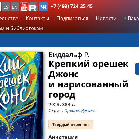
+7 (499) 724-25-45
ES
EN
ельстве
Контакты
Подписаться
Новости
Вака
м и библиотекам
Биддальф Р.
Крепкий орешек
Джонс
и нарисованный
город
2023.
384
с.
Серия:
Орешек Джонс
Твердый переплет
Аннотация