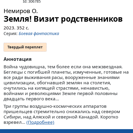
Id: 306785
Немиров О.
Земля! Визит родственников
2023.
352
с.
Серия:
Боевая фантастика
Твердый переплет
Аннотация
Война чудовищна, тем более если она межзвездная.
Беглецы с погибшей планеты, измученные, готовые на
все ради выживания расы, вооруженные знаниями
цивилизации, обогнавшей землян на столетия,
очутились на кипящей страстями, ненавистью,
войнами и революциями Земле первой половины
двадцать первого века...
Три группы воздушно-космических аппаратов
пришельцев стремительно снижались над севером
Сибири, над Аляской и северной Канадой. Коротко
взревел...
(Подробнее)