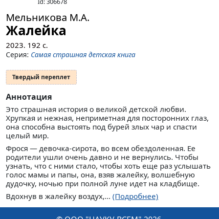
Id: 306678
Мельникова М.А.
Жалейка
2023.
192
с.
Серия:
Самая страшная детская книга
Твердый переплет
Аннотация
Это страшная история о великой детской любви.
Хрупкая и нежная, неприметная для посторонних глаз,
она способна выстоять под бурей злых чар и спасти
целый мир.
Фрося — девочка-сирота, во всем обездоленная. Ее
родители ушли очень давно и не вернулись. Чтобы
узнать, что с ними стало, чтобы хоть еще раз услышать
голос мамы и папы, она, взяв жалейку, волшебную
дудочку, ночью при полной луне идет на кладбище.
Вдохнув в жалейку воздух,...
(Подробнее)