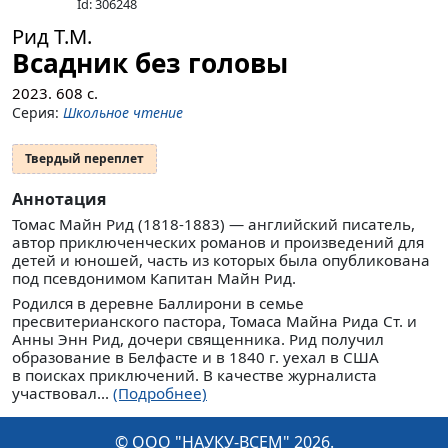
Id: 306248
Рид Т.М.
Всадник без головы
2023.
608
с.
Серия:
Школьное чтение
Твердый переплет
Аннотация
Томас Майн Рид (1818-1883) — английский писатель,
автор приключенческих романов и произведений для
детей и юношей, часть из которых была опубликована
под псевдонимом Капитан Майн Рид.
Родился в деревне Баллирони в семье
пресвитерианского пастора, Томаса Майна Рида Ст. и
Анны Энн Рид, дочери священника. Рид получил
образование в Белфасте и в 1840 г. уехал в США
в поисках приключений. В качестве журналиста
участвовал...
(Подробнее)
© ООО "НАУКУ-ВСЕМ" 2026.