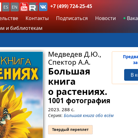
+7 (499) 724-25-45
ES
EN
ельстве
Контакты
Подписаться
Новости
Вака
м и библиотекам
Медведев Д.Ю.,
Предв
Спектор А.А.
за
Большая
В 
книга
о растениях.
1001 фотография
2023.
288
с.
Серия:
Большая книга обо всём
Твердый переплет