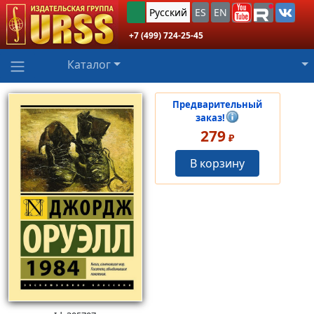
Русский
ES
EN
+7 (499) 724-25-45
Каталог
Предварительный
заказ!
279
₽
В корзину