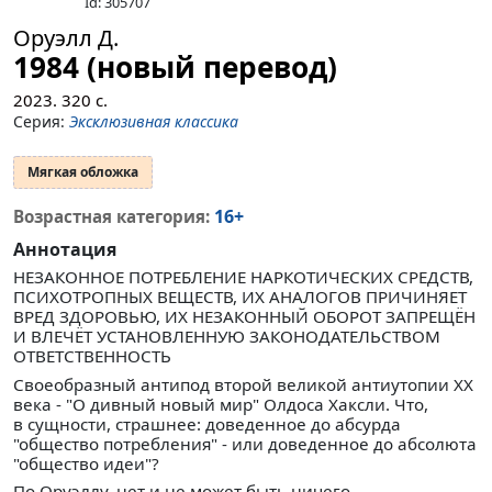
Id: 305707
Оруэлл Д.
1984 (новый перевод)
2023.
320
с.
Серия:
Эксклюзивная классика
Мягкая обложка
16+
Возрастная категория:
Аннотация
НЕЗАКОННОЕ ПОТРЕБЛЕНИЕ НАРКОТИЧЕСКИХ СРЕДСТВ,
ПСИХОТРОПНЫХ ВЕЩЕСТВ, ИХ АНАЛОГОВ ПРИЧИНЯЕТ
ВРЕД ЗДОРОВЬЮ, ИХ НЕЗАКОННЫЙ ОБОРОТ ЗАПРЕЩЁН
И ВЛЕЧЁТ УСТАНОВЛЕННУЮ ЗАКОНОДАТЕЛЬСТВОМ
ОТВЕТСТВЕННОСТЬ
Своеобразный антипод второй великой антиутопии XX
века - "О дивный новый мир" Олдоса Хаксли. Что,
в сущности, страшнее: доведенное до абсурда
"общество потребления" - или доведенное до абсолюта
"общество идеи"?
По Оруэллу, нет и не может быть ничего