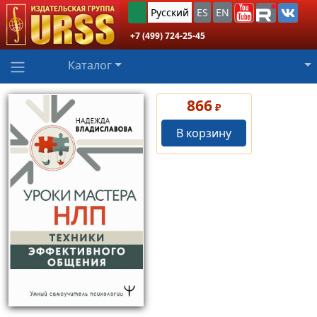
Русский
ES
EN
+7 (499) 724-25-45
Каталог
866
₽
В корзину