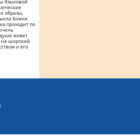
ны Языковой
орические
и образы,
мысла Божия
ека проходит по
 очень
 душе живет
а на широкий
сством и его
х