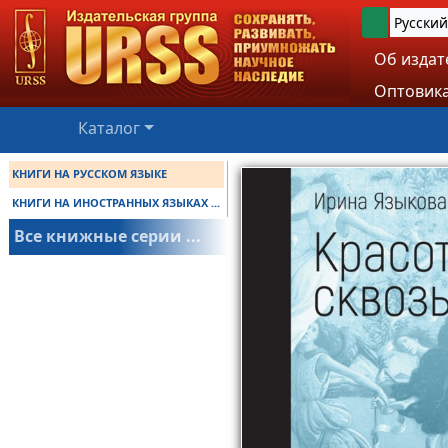
Русский
Об издат
Оптовика
Каталог
КНИГИ НА РУССКОМ ЯЗЫКЕ
КНИГИ НА ИНОСТРАННЫХ ЯЗЫКАХ ...
Все книжные серии ...