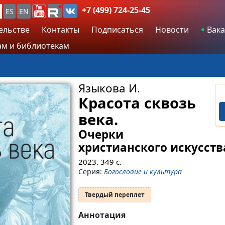
+7 (499) 724-25-45
ES
EN
ельстве
Контакты
Подписаться
Новости
Вака
м и библиотекам
Языкова И.
Красота сквозь
века.
Очерки
христианского искусств
2023.
349
с.
Серия:
Богословие и культура
Твердый переплет
Аннотация