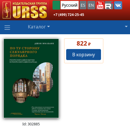
Русский
ES
EN
+7 (499) 724-25-45
Каталог
822
₽
В корзину
Id: 302885