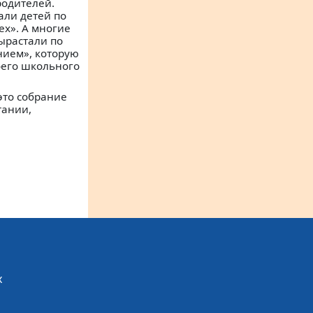
родителей.
али детей по
ех». А многие
ырастали по
нием», которую
оего школьного
это собрание
тании,
х