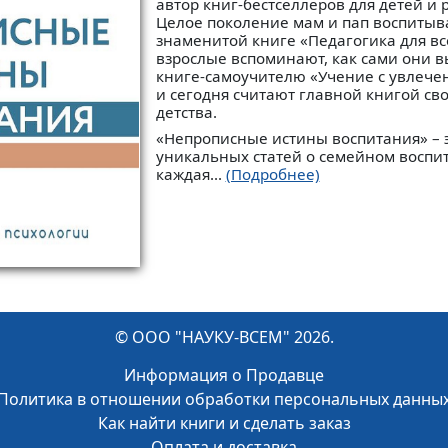
автор книг-бестселлеров для детей и 
Целое поколение мам и пап воспитыв
знаменитой книге «Педагогика для вс
взрослые вспоминают, как сами они в
книге-самоучителю «Учение с увлече
и сегодня считают главной книгой св
детства.
«Непрописные истины воспитания» – 
уникальных статей о семейном воспи
каждая...
(Подробнее)
© ООО "НАУКУ-ВСЕМ" 2026.
Информация о Продавце
Политика в отношении обработки персональных данны
Как найти книги и сделать заказ
Оплата и доставка