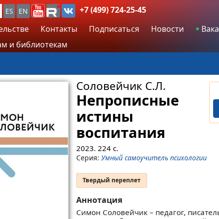
+7 (499) 724-25-45
ES
EN
ельстве
Контакты
Подписаться
Новости
Вака
м и библиотекам
Соловейчик С.Л.
Непрописные
истины
воспитания
2023.
224
с.
Серия:
Умный самоучитель психологии
Твердый переплет
Аннотация
Симон Соловейчик – педагог, писатель