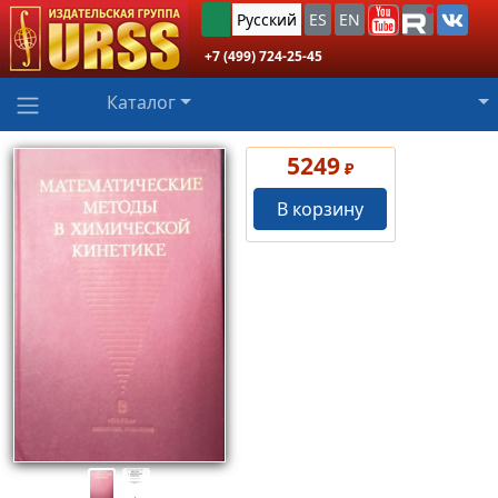
Русский
ES
EN
+7 (499) 724-25-45
Каталог
5249
₽
В корзину