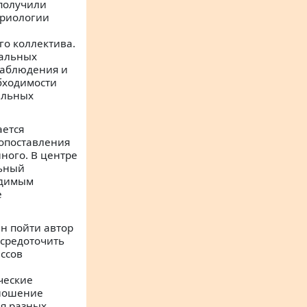
 получили
бриологии
го коллектива.
нальных
наблюдения и
бходимости
ельных
ается
опоставления
ного. В центре
льный
одимым
е
н пойти автор
осредоточить
ссов
ческие
тношение
ля разных