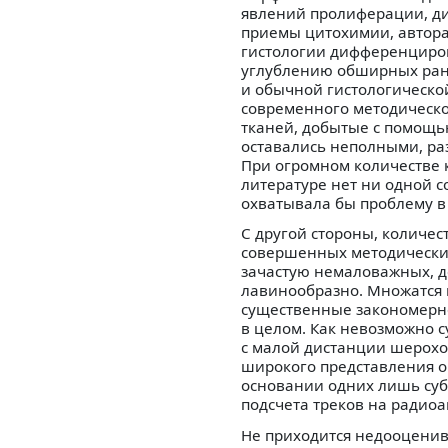
явлений пролиферации, ди
приемы цитохимии, автора
гистологии дифференциров
углублению обширных ран
и обычной гистологическо
современного методическо
тканей, добытые с помощью
оставались неполными, р
При огромном количестве 
литературе нет ни одной 
охватывала бы проблему в 
С другой стороны, количе
совершенных методически
зачастую немаловажных, д
лавинообразно. Множатся 
существенные закономернос
в целом. Как невозможно с
с малой дистанции шерохов
широкого представления о
основании одних лишь суб
подсчета треков на радиоа
Не приходится недооценив