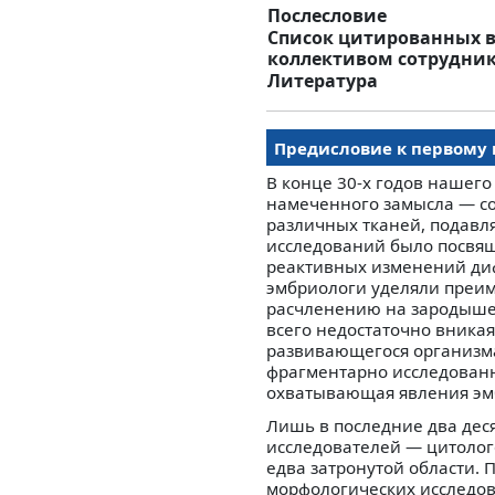
Послесловие
Список цитированных в
коллективом сотрудник
Литература
Предисловие к первому
В конце 30-х годов нашего
намеченного замысла — со
различных тканей, подавл
исследований было посвящ
реактивных изменений диф
эмбриологи уделяли преи
расчленению на зародышев
всего недостаточно вника
развивающегося организма.
фрагментарно исследованн
охватывающая явления эмбр
Лишь в последние два дес
исследователей — цитолого
едва затронутой области. 
морфологических исследов