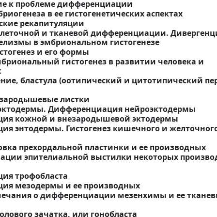
ие к проблеме дифференциации
мбриогенеза в ее гистогенетических аспектах
еские рекапитуляции
 клеточной и тканевой дифференциации. Дивергенц
елизмы в эмбриональном гистогенезе
стогенез и его формы
риональный гистогенез в развитии человека и
х
ление, бластула (оотипический и цитотипический п
и зародышевые листки
е эктодермы. Дифференциация нейроэктодермы
ация кожной и внезародышевой эктодермы
ция энтодермы. Гистогенез кишечного и желточног
овка прехордальной пластинки и ее производных
иации эпителиальной выстилки некоторых произв
ция трофобласта
ция мезодермы и ее производных
амечания о дифференциации мезенхимы и ее ткане
полового зачатка, или гонобласта