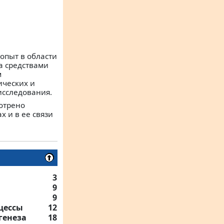
опыт в области
а средствами
м
ических и
исследования.
отрено
 и в ее связи
3
9
9
цессы
12
генеза
18