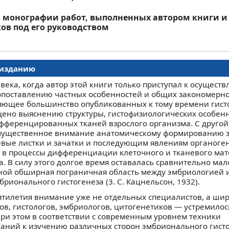
 монографии работ, выполненных автором книги и
ов под его руководством
 изданию
 века, когда автор этой книги только приступал к осущест
поставлению частных особенностей и общих закономерно
яющее большинство опубликованных к тому времени гист
ено выяснению структуры, гистофизиологических особенн
ференцированных тканей взрослого организма. С другой
мущественное внимание анатомическому формированию з
ые листки и зачатки и последующим явлениям органоген
я в процессы дифференциации клеточного и тканевого ма
 В силу этого долгое время оставалась сравнительно мал
ой обширная пограничная область между эмбриологией и
ионального гистогенеза (3. С. Кацнельсон, 1932).
ятилетия внимание уже не отдельных специалистов, а шир
в, гистологов, эмбриологов, цитогенетиков — устремилос
При этом в соответствии с современным уровнем техники
аний к изучению различных сторон эмбрионального гист