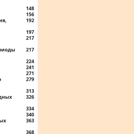
148
156
ия,
192
197
217
ериоды
217
224
241
271
о
279
313
одных
326
334
340
вых
363
368