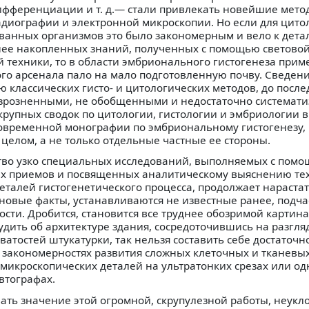
фференциации и т. д.— стали привлекать новейшие мето
диографии и электронной микроскопии. Но если для цито
анных организмов это было закономерным и вело к дета
ее накопленных знаний, полученных с помощью светово
й техники, то в области эмбрионального гистогенеза при
го арсенала пало на мало подготовленную почву. Сведени
 классических гисто- и цитологических методов, до посл
азрозненными, не обобщенными и недостаточно системат
крупных сводок по цитологии, гистологии и эмбриологии 
современной монографии по эмбриональному гистогенезу, 
целом, а не только отдельные частные ее стороны.
ство узко специальных исследований, выполняемых с помо
х приемов и посвященных аналитическому выяснению тех
еталей гистогенетического процесса, продолжает нараста
новые факты, устанавливаются не известные ранее, подча
ти. Дробится, становится все труднее обозримой картина
удить об архитектуре здания, сосредоточившись на разгл
атостей штукатурки, так нельзя составить себе достаточн
 закономерностях развития сложных клеточных и тканевых
микроскопических деталей на ультратонких срезах или о
втографах.
ать значение этой огромной, скрупулезной работы, неукл