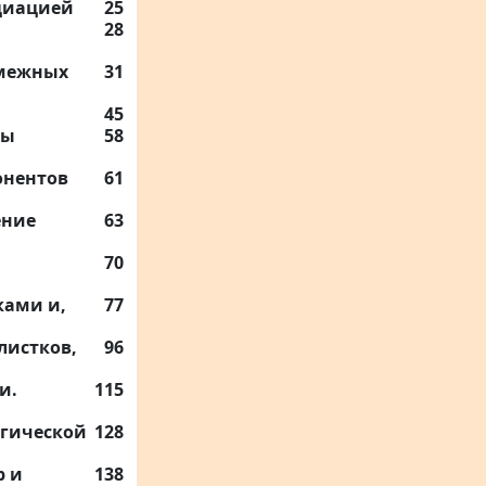
нциацией
25
28
смежных
31
45
ры
58
онентов
61
ение
63
70
ками и,
77
листков,
96
и.
115
огической
128
р и
138