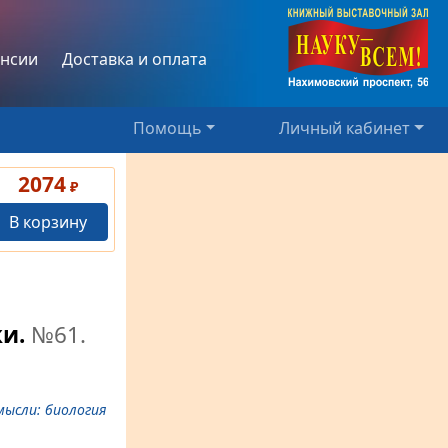
нсии
Доставка и оплата
Помощь
Личный кабинет
2074
₽
В корзину
ки.
№61
.
мысли: биология