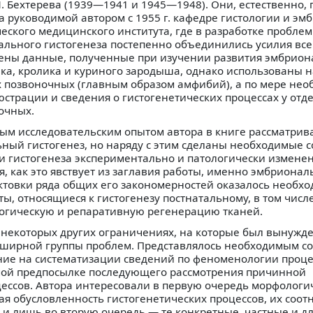
М. Бехтерева (1939—1941 и 1945—1948). Они, естественно,
 руководимой автором с 1955 г. кафедре гистологии и эм
ского медицинского института, где в разработке проблем
ального гистогенеза постепенно объединились усилия все
жены данные, полученные при изучении развития эмбрио
века, кролика и куриного зародыша, однако использованы 
х позвоночных (главным образом амфибий), а по мере нео
юстрации и сведения о гистогенетических процессах у отд
очных.
ным исследовательским опытом автора в книге рассматрив
ый гистогенез, но наряду с этим сделаны необходимые с
 гистогенеза экспериментально и патологически изменен
, как это явствует из заглавия работы, именно эмбриона
рактовки ряда общих его закономерностей оказалось необх
ы, относящиеся к гистогенезу постнатальному, в том числ
гическую и репаративную регенерацию тканей.
 некоторых других ограничениях, на которые был вынужде
бширной группы проблем. Представлялось необходимым с
ие на систематизации сведений по феноменологии проце
мой предпосылке последующего рассмотрения причинной
цессов. Автора интересовали в первую очередь морфологи
я обусловленность гистогенетических процессов, их соо
 и лишь во вторую очередь — те конкретные, частные и д