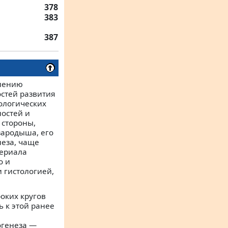
378
383
387
влению
стей развития
ологических
остей и
 стороны,
ародыша, его
еза, чаще
териала
о и
 гистологией,
оких кругов
ь к этой ранее
огенеза —