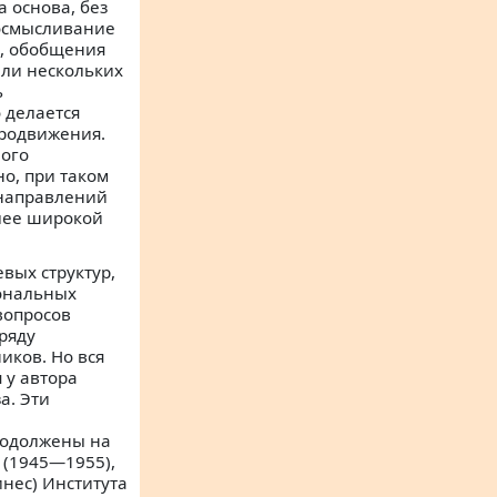
 основа, без
 осмысливание
я, обобщения
или нескольких
ь
о делается
продвижения.
ного
о, при таком
 направлений
лее широкой
вых структур,
иональных
вопросов
ряду
иков. Но вся
 у автора
а. Эти
родолжены на
 (1945—1955),
инес) Института