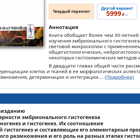
Другой вариант
Твердый переплет
5999
₽
››
Аннотация
Книга обобщает более чем 30-летний 
изучения эмбрионального гистогенез
световой микроскопии с применение
общегистологических, нейрогистолог
некоторых гистохимических методов 
В двадцати главах общей части рассм
енциации клеток и тканей в ее морфологических аспектах
азмножения, детерминации и интеграции....
(Подробнее)
у изданию
рности эмбрионального гистогенеза
аногенез и гистогенез. Их соотношение
й гистогенез и составляющие его элементарные про
ого размножения и его роль на разных этапах гисто