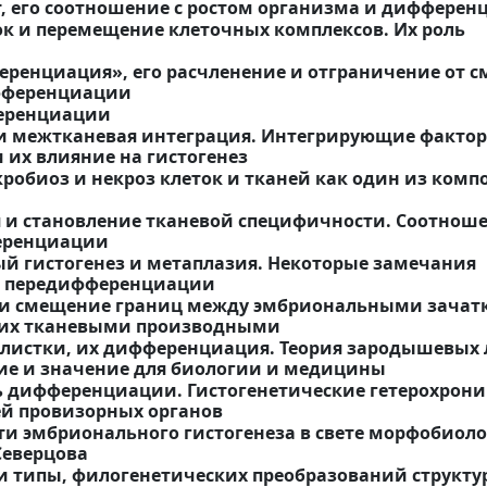
ст, его соотношение с ростом организма и диффере
ок и перемещение клеточных комплексов. Их роль
ференциация», его расчленение и отграничение от 
фференциации
ференциации
 и межтканевая интеграция. Интегрирующие факто
 их влияние на гистогенез
кробиоз и некроз клеток и тканей как один из комп
я и становление тканевой специфичности. Соотнош
еренциации
ый гистогенез и метаплазия. Некоторые замечания
и передифференциации
или смещение границ между эмбриональными зачат
у их тканевыми производными
 листки, их дифференциация. Теория зародышевых 
ние и значение для биологии и медицины
ть дифференциации. Гистогенетические гетерохрони
й провизорных органов
сти эмбрионального гистогенеза в свете морфобиол
Северцова
ли типы, филогенетических преобразований структу