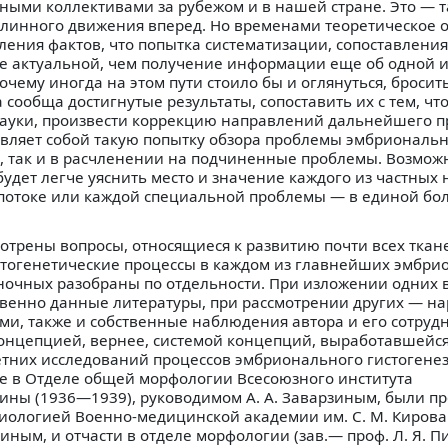
ыми коллективами за рубежом и в нашей стране. Это — та
длинного движения вперед. Но временами теоретическое
пления фактов, что попытка систематизации, сопоставлени
ее актуальной, чем получение информации еще об одной 
очему иногда на этом пути стоило бы и оглянуться, бросит
 сообща достигнутые результаты, сопоставить их с тем, чт
науки, произвести коррекцию направлений дальнейшего 
авляет собой такую попытку обзора проблемы эмбриональ
м, так и в расчленении на подчиненные проблемы. Возможн
будет легче уяснить место и значение каждого из частных
потоке или каждой специальной проблемы — в единой бо
отрены вопросы, относящиеся к развитию почти всех ткане
стогенетические процессы в каждом из главнейших эмбр
оночных разобраны по отдельности. При изложении одних 
енно данные литературы, при рассмотрении других — на
и, также и собственные наблюдения автора и его сотрудн
онцепцией, вернее, системой концепций, выработавшейся
етних исследований процессов эмбрионального гистогенез
е в Отделе общей морфологии Всесоюзного института
ны (1936—1939), руководимом А. А. Заварзиным, были п
риологией Военно-медицинской академии им. С. М. Кирова
иным, и отчасти в отделе морфологии (зав.— проф. Л. Я. П