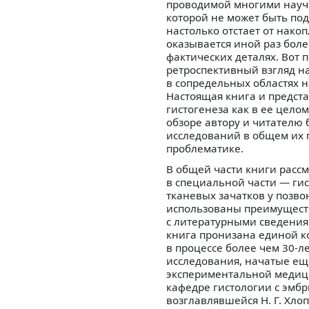
проводимой многими научн
которой не может быть по
настолько отстает от нако
оказывается иной раз бол
фактических деталях. Вот п
ретроспективный взгляд на
в сопредельных областях 
Настоящая книга и предст
гистогенеза как в ее цело
обзоре автору и читателю 
исследований в общем их 
проблематике.
В общей части книги рассм
в специальной части — ги
тканевых зачатков у позв
использованы преимуществ
с литературными сведениям
книга пронизана единой к
в процессе более чем 30-л
исследования, начатые ещ
экспериментальной медици
кафедре гистологии с эмб
возглавлявшейся Н. Г. Хлоп