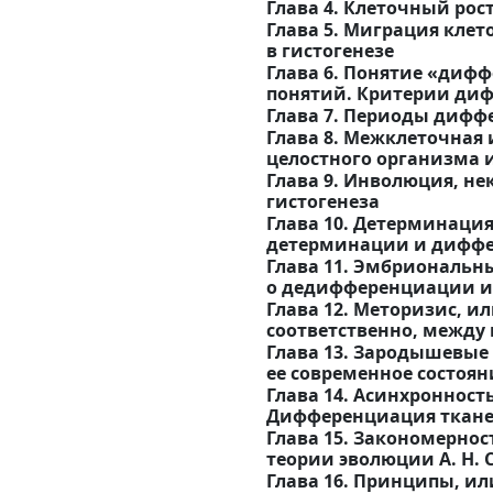
Глава 4. Клеточный ро
Глава 5. Миграция клет
в гистогенезе
Глава 6. Понятие «диф
понятий. Критерии ди
Глава 7. Периоды диф
Глава 8. Межклеточная
целостного организма и
Глава 9. Инволюция, не
гистогенеза
Глава 10. Детерминаци
детерминации и дифф
Глава 11. Эмбриональн
о дедифференциации 
Глава 12. Меторизис, 
соответственно, межд
Глава 13. Зародышевые
ее современное состоя
Глава 14. Асинхроннос
Дифференциация ткане
Глава 15. Закономерно
теории эволюции А. Н. 
Глава 16. Принципы, и