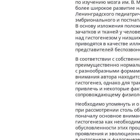
по изучению мозга им. В. 
более широкое развитие на
Ленинградского педиатриче
эмбрионального и постнат
В основу изложения поло
зачатков и тканей у чело
над гистогенезом у низши
приводятся в качестве илл
представителей беспозвон
В соответствии с собствен
преимущественно нормальн
с разнообразными формами
внимания автора находится
гистогенез, однако для т
привлечь и некоторые факт
сопровождающему физиоло
Необходимо упомянуть и о
при рассмотрении столь о
поначалу основное вниман
гистогенеза как необходи
обусловленности этих про
проявления и эволюционна
в онтогенезе и филогенезе