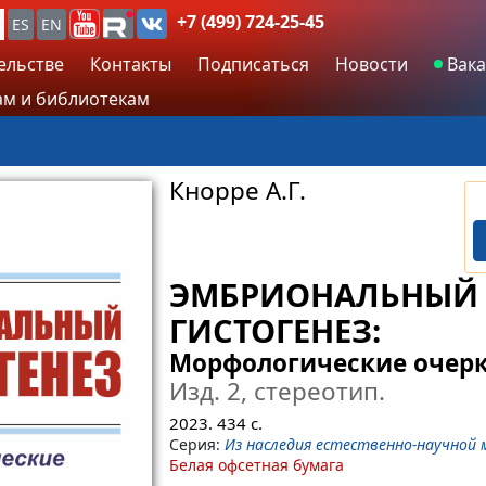
+7 (499) 724-25-45
ES
EN
ельстве
Контакты
Подписаться
Новости
Вака
м и библиотекам
Кнорре А.Г.
ЭМБРИОНАЛЬНЫЙ
ГИСТОГЕНЕЗ:
Морфологические очер
Изд. 2, стереотип.
2023.
434
с.
Серия:
Из наследия естественно-научной 
Белая офсетная бумага