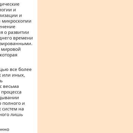
дические
логии и
лизации и
й микроскопии
менение
я о развитии
еднего времени
изированными.
в мировой
которая
щью все более
 или иных,
ть
с весьма
 процесса
ядывании
о полного и
 систем на
дного лишь
онно